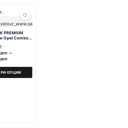
А
K PREMIUM
и Opel Combo E
-2023
А
0
ден
–
0
ден
ЕРИ ОПЦИИ