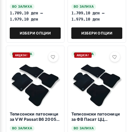
2010 Fiksiranje na
2014
ВО ЗАЛИХА
ВО ЗАЛИХА
vrtenje
1.709,10
ден
–
1.709,10
ден
–
1.979,10
ден
1.979,10
ден
ИЗБЕРИ ОПЦИИ
ИЗБЕРИ ОПЦИИ
НА ЗАЛИХА
НА ЗАЛИХА
АКЦИЈА!
АКЦИЈА!
Теписонски патосници
Теписонски патосници
за VW Passat B6 2005-
за ФВ Пасат ЦЦ
2010 Fiksiranje na
08.2008-2017
ВО ЗАЛИХА
ВО ЗАЛИХА
pritiskanje