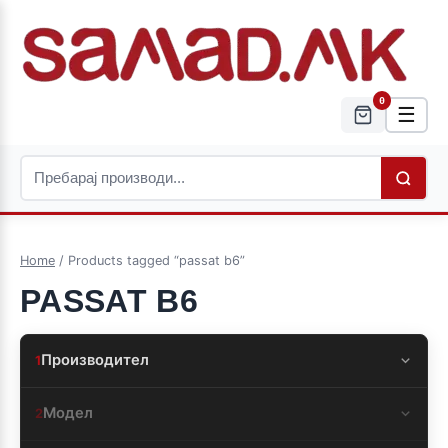
0
☰
Home
/ Products tagged “passat b6”
PASSAT B6
Производител
1
Модел
2