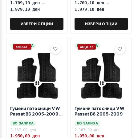
1.709,10
ден
–
1.709,10
ден
–
1.979,10
ден
1.979,10
ден
ИЗБЕРИ ОПЦИИ
ИЗБЕРИ ОПЦИИ
НА ЗАЛИХА
НА ЗАЛИХА
АКЦИЈА!
АКЦИЈА!
Гумени патосници VW
Гумени патосници VW
Passat B6 2005-2009 -
Passat B6 2005-2009
fiksiranje na vrtenje-
ВО ЗАЛИХА
ВО ЗАЛИХА
2.167,00
ден
2.167,00
ден
1.950,00
ден
1.950,00
ден