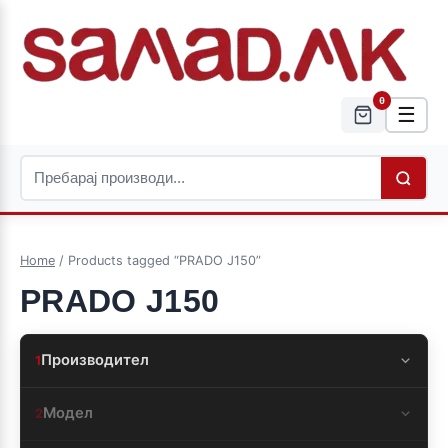
0
☰
Home
/ Products tagged “PRADO J150”
PRADO J150
Производител
1
Модел
2