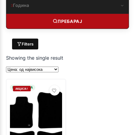
Година
3
ПРЕБАРАЈ
Filters
Showing the single result
НА ЗАЛИХА
АКЦИЈА!