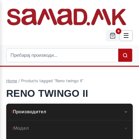
0
☰
Home
/ Products tagged “Reno twingo II”
RENO TWINGO II
Производител
1
Модел
2