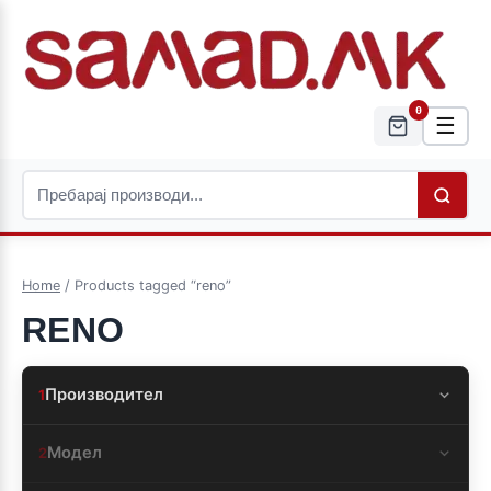
0
☰
Home
/ Products tagged “reno”
RENO
Производител
1
Модел
2