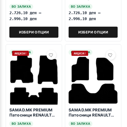
Espace 2003-2014 5
Espace 1996-2002
ВО ЗАЛИХА
ВО ЗАЛИХА
Sedista
2.726,10
ден
–
2.726,10
ден
–
2.996,10
ден
2.996,10
ден
ИЗБЕРИ ОПЦИИ
ИЗБЕРИ ОПЦИИ
НА ЗАЛИХА
НА ЗАЛИХА
АКЦИЈА!
АКЦИЈА!
SAMAD.MK PREMIUM
SAMAD.MK PREMIUM
Патосници RENAULT
Патосници RENAULT
Koleos 2008-2015
Scenic 1 1996-2003
ВО ЗАЛИХА
ВО ЗАЛИХА