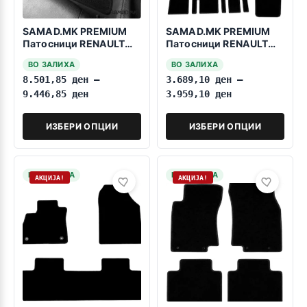
SAMAD.MK PREMIUM
SAMAD.MK PREMIUM
Патосници RENAULT
Патосници RENAULT
Trafic 2001-2013 7
Espace 2003-2014 7
ВО ЗАЛИХА
ВО ЗАЛИХА
Sedišta
Sedista
8.501,85
ден
–
3.689,10
ден
–
9.446,85
ден
3.959,10
ден
ИЗБЕРИ ОПЦИИ
ИЗБЕРИ ОПЦИИ
НА ЗАЛИХА
НА ЗАЛИХА
АКЦИЈА!
АКЦИЈА!