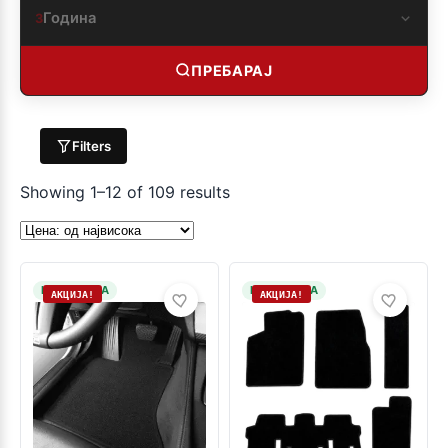
Година
3
ПРЕБАРАЈ
Filters
Showing 1–12 of 109 results
НА ЗАЛИХА
НА ЗАЛИХА
АКЦИЈА!
АКЦИЈА!