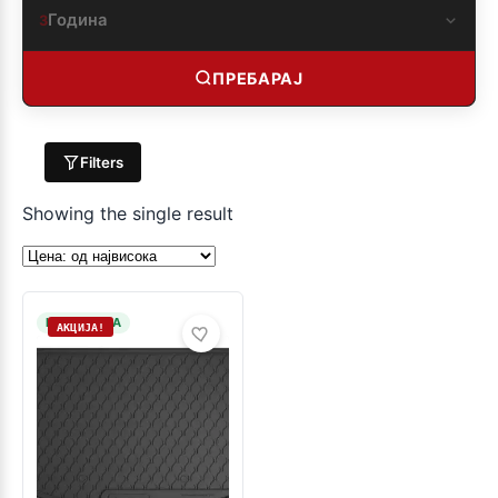
Година
3
ПРЕБАРАЈ
Filters
Showing the single result
НА ЗАЛИХА
АКЦИЈА!