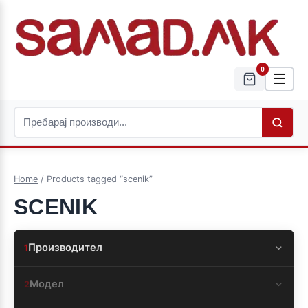
0
☰
Home
/ Products tagged “scenik”
SCENIK
Производител
1
Модел
2