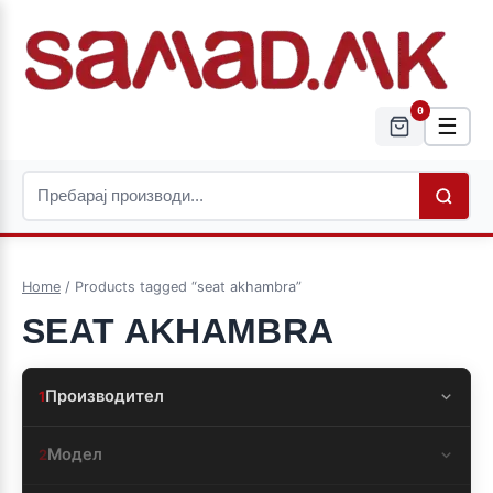
0
☰
Home
/ Products tagged “seat akhambra”
SEAT AKHAMBRA
Производител
1
Модел
2