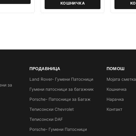
КОШНИЧКА
К
ПРОДАВНИЦА
ПОМОШ
Land Rover- Гумени Патосници
Мојата сметк
ени за
Гумени патосници за багажник
Кошничка
Porsche- Патосници за Багаж
Нарачка
Теписонски Chevrolet
Контакт
Теписонски DAF
Porsche- Гумени Патосници