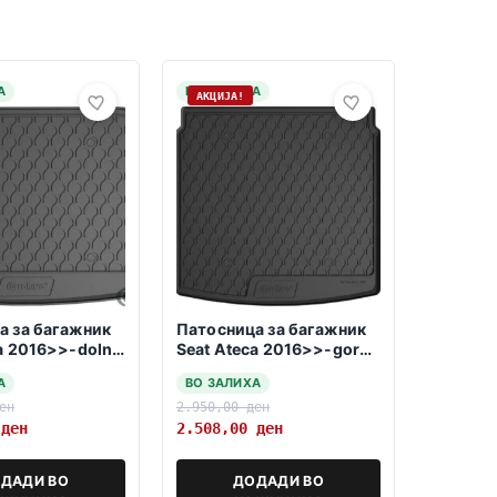
А
НА ЗАЛИХА
АКЦИЈА!
а за багажник
Патосница за багажник
a 2016>>-dolna
Seat Ateca 2016>>-gorna
varijabilna polozba
А
ВО ЗАЛИХА
ен
2.950,00
ден
0
ден
2.508,00
ден
ДАДИ ВО
ДОДАДИ ВО