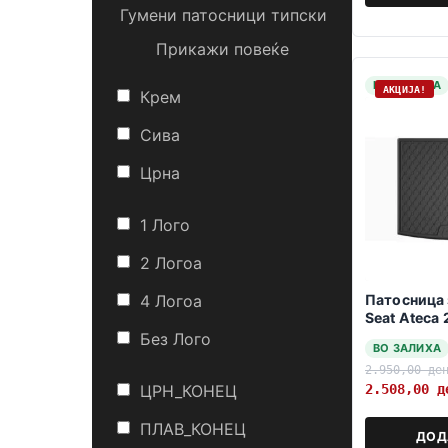
Гумени патосници типски
Прикажи повеќе
НА ЗАЛИХА
АКЦИЈА!
Крем
Сива
Црна
1 Лого
2 Логоa
Патосница 
4 Логоa
Seat Ateca
polozba
Без Лого
ВО ЗАЛИХА
2.950,00
де
2.508,00
д
ЦРН_КОНЕЦ
ПЛАВ_КОНЕЦ
ДОД