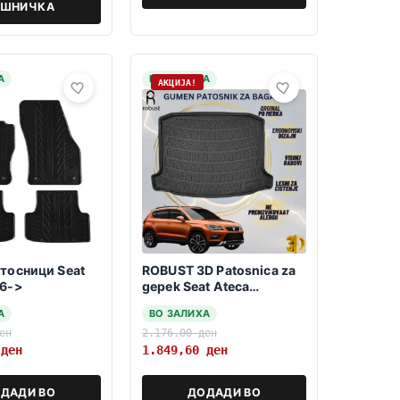
ОШНИЧКА
А
НА ЗАЛИХА
АКЦИЈА!
атосници Seat
ROBUST 3D Patosnica za
16->
gepek Seat Ateca
2016>>-dolna polozba
А
ВО ЗАЛИХА
ен
2.176,00
ден
0
ден
1.849,60
ден
ДАДИ ВО
ДОДАДИ ВО