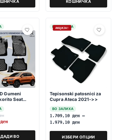
ОШНИЧКА
КОШНИЧКА
А
НА ЗАЛИХА
АКЦИЈА!
D Gumeni
Tepisonski patosnici za
korito Seat
Cupra Ateca 2021->>
16->
А
ВО ЗАЛИХА
ен
1.709,10
ден
–
0
ден
1.979,10
ден
ДАДИ ВО
ИЗБЕРИ ОПЦИИ