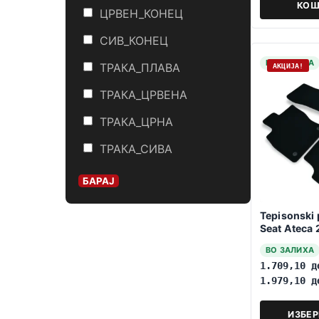
КОШ
ЦРВЕН_КОНЕЦ
СИВ_КОНЕЦ
НА ЗАЛИХА
ТРАКА_ПЛАВА
АКЦИЈА!
ТРАКА_ЦРВЕНА
ТРАКА_ЦРНА
ТРАКА_СИВА
БАРАЈ
Tepisonski 
Seat Ateca
ВО ЗАЛИХА
1.709,10
д
1.979,10
д
ИЗБЕ