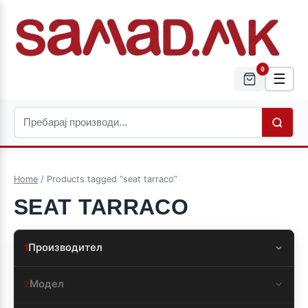
0
☰
Home
/ Products tagged “seat tarraco”
SEAT TARRACO
Производител
1
Модел
2