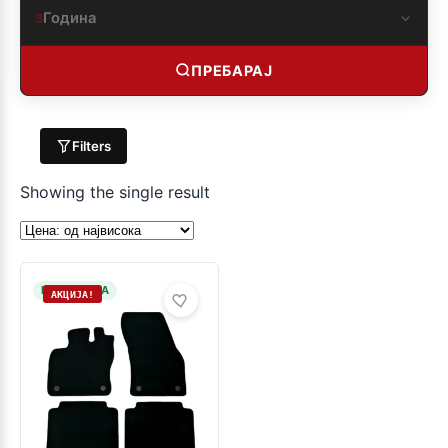
Година
3
ПРЕБАРАЈ
Filters
Showing the single result
НА ЗАЛИХА
АКЦИЈА!