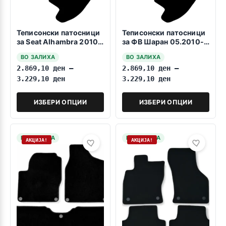
Теписонски патосници
Теписонски патосници
за Seat Alhambra 2010-
за ФВ Шаран 05.2010->
2022 7 sedista
7 СЕДИШТА
ВО ЗАЛИХА
ВО ЗАЛИХА
2.869,10
ден
–
2.869,10
ден
–
3.229,10
ден
3.229,10
ден
ИЗБЕРИ ОПЦИИ
ИЗБЕРИ ОПЦИИ
НА ЗАЛИХА
НА ЗАЛИХА
АКЦИЈА!
АКЦИЈА!