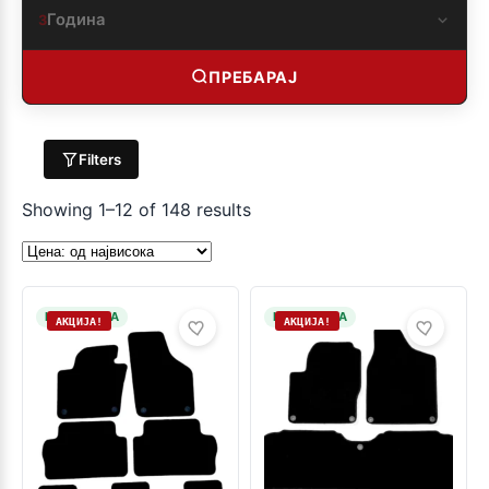
Година
3
ПРЕБАРАЈ
Filters
Showing 1–12 of 148 results
НА ЗАЛИХА
НА ЗАЛИХА
АКЦИЈА!
АКЦИЈА!