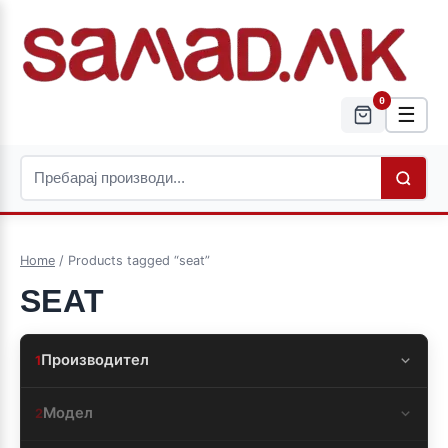
0
☰
Home
/ Products tagged “seat”
SEAT
Производител
1
Модел
2