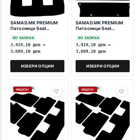
SAMAD.MK PREMIUM
SAMAD.MK PREMIUM
Патосници Seat
Патосници Seat
Alhambra 2010-2020
Alhambra 1996-2010
ВО ЗАЛИХА
ВО ЗАЛИХА
7sedista
7sedista
3.419,10
ден
–
3.419,10
ден
–
3.689,10
ден
3.689,10
ден
ИЗБЕРИ ОПЦИИ
ИЗБЕРИ ОПЦИИ
НА ЗАЛИХА
НА ЗАЛИХА
АКЦИЈА!
АКЦИЈА!