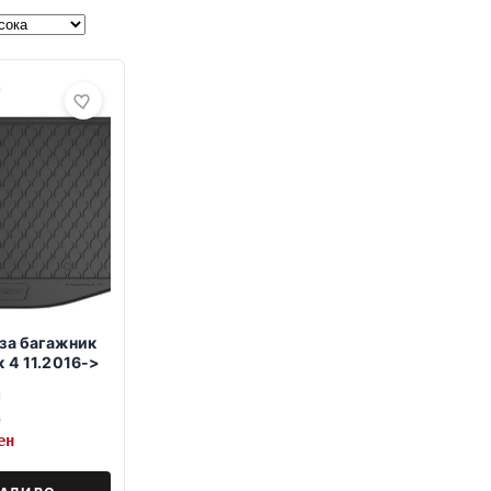
за багажник
к 4 11.2016->
н
ен