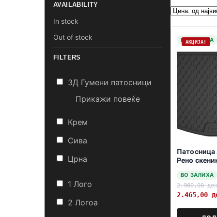
AVAILABILITY
In stock
Out of stock
НА ЗАЛИХА
АКЦИЈА!
FILTERS
3Д Гумени патосници
Прикажи повеќе
Крем
Сива
Патосница 
Црна
Рено скени
ВО ЗАЛИХА
1 Лого
2.900,00
де
2.465,00
д
2 Логоa