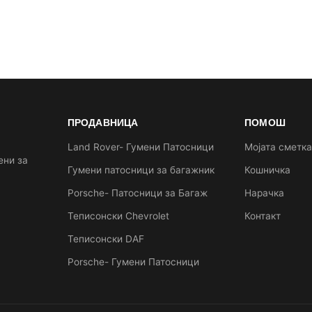
ПРОДАВНИЦА
ПОМОШ
Land Rover- Гумени Патосници
Мојата сметк
ени за
Гумени патосници за багажник
Кошничка
Porsche- Патосници за Багаж
Нарачка
Теписонски Chevrolet
Контакт
Теписонски DAF
Porsche- Гумени Патосници