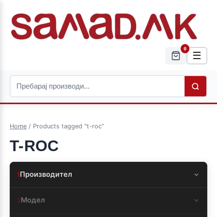
0
☰
Home
/ Products tagged “t-roc”
T-ROC
Производител
1
Модел
2