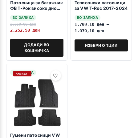
Патосница за багажник
Теписонски патосници
ФВ Т-Рок високо дно
за VW T-Roc 2017-2024
2017->
ВО ЗАЛИХА
ВО ЗАЛИХА
2.650,00
ден
1.709,10
ден
–
2.252,50
ден
1.979,10
ден
ДОДАДИ ВО
ИЗБЕРИ ОПЦИИ
КОШНИЧКА
НА ЗАЛИХА
АКЦИЈА!
Гумени патосници VW