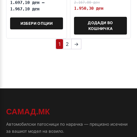
1.697,10
ден
–
2.167,00
ден
1.950,30
ден
1.967,10
ден
ДОДАДИ ВО
ИЗБЕРИ ОПЦИИ
КОШНИЧКА
1
2
→
САМАД.МК
Автомобилски патосници по нарачка — прецизно исечени
за вашиот модел на возило.