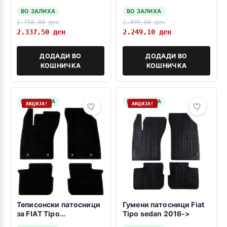
2016>>>
Tipo Hatchback 2015->
ВО ЗАЛИХА
ВО ЗАЛИХА
2.750,00
ден
2.499,00
ден
2.337,50
ден
2.249,10
ден
ДОДАДИ ВО
ДОДАДИ ВО
КОШНИЧКА
КОШНИЧКА
НА ЗАЛИХА
НА ЗАЛИХА
АКЦИЈА!
АКЦИЈА!
Теписонски патосници
Гумени патосници Fiat
за FIAT Tipo
Tipo sedan 2016->
Hathcback/Karavan/Cross