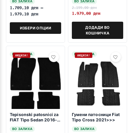
ВО ЗАЛИХА
ВО ЗАЛИХА
2016-2026
1.709,10
ден
–
2.199,00
ден
1.979,00
ден
1.979,10
ден
ДОДАДИ ВО
ИЗБЕРИ ОПЦИИ
КОШНИЧКА
НА ЗАЛИХА
НА ЗАЛИХА
АКЦИЈА!
АКЦИЈА!
Tepisonski patosnici za
Гумени патосници Fiat
FIAT Tipo Sedan 2016-
Tipo Cross 2021>>>
2026
ВО ЗАЛИХА
ВО ЗАЛИХА