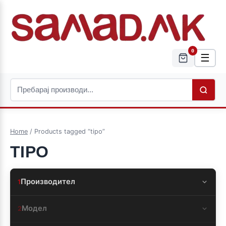
0
☰
Home
/ Products tagged “tipo”
TIPO
Производител
1
Модел
2