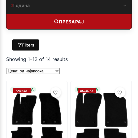
Година
3
ПРЕБАРАЈ
Filters
Showing 1–12 of 14 results
НА ЗАЛИХА
НА ЗАЛИХА
АКЦИЈА!
АКЦИЈА!