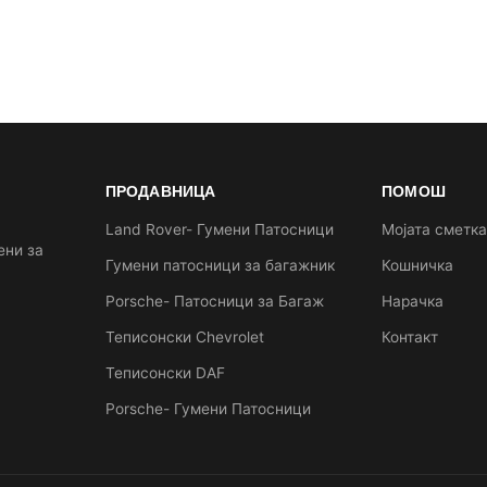
ПРОДАВНИЦА
ПОМОШ
Land Rover- Гумени Патосници
Мојата сметк
ени за
Гумени патосници за багажник
Кошничка
Porsche- Патосници за Багаж
Нарачка
Теписонски Chevrolet
Контакт
Теписонски DAF
Porsche- Гумени Патосници