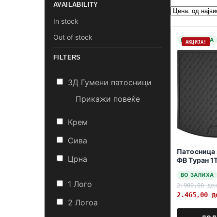
AVAILABILITY
In stock
Out of stock
НА ЗАЛИХА
АКЦИЈА!
FILTERS
3Д Гумени патосници
Прикажи повеќе
Крем
Сива
Патосница 
Црна
ФВ Туран 1
дно 2003-
ВО ЗАЛИХА
1 Лого
2.900,00
де
2.465,00
д
2 Логоa