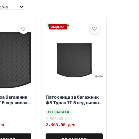
НА ЗАЛИХА
АКЦИЈА!
за багажник
Патосница за багажник
Т 5 сед високо
ФВ Туран 1Т 5 сед ниско
2015
дно 2003-2015
ВО ЗАЛИХА
н
2.900,00
ден
ен
2.465,00
ден