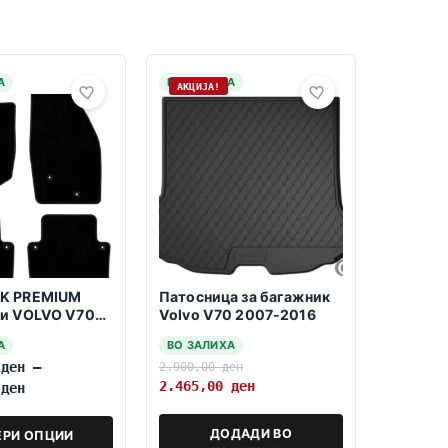
А
НА ЗАЛИХА
АКЦИЈА!
K PREMIUM
Патосница за багажник
и VOLVO V70
Volvo V70 2007-2016
07
А
ВО ЗАЛИХА
0
ден
–
2.900,00
ден
2.465,00
ден
0
ден
ДОДАДИ ВО
ЕРИ ОПЦИИ