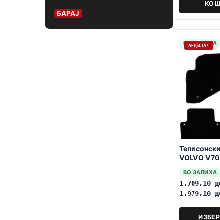
КОШ
БАРАЈ
НА ЗАЛИХА
АКЦИЈА!
Теписонски
VOLVO V70
ВО ЗАЛИХА
1.709,10
д
1.979,10
д
ИЗБЕ