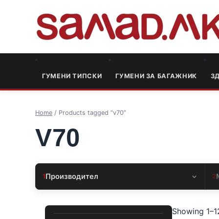
ГУМЕНИ ТИПСКИ
ГУМЕНИ ЗА БАГАЖНИК
3
Home
/ Products tagged “v70”
V70
Производител
1
2
Showing 1–12