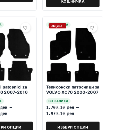
КОШНИЧКА
А
НА ЗАЛИХА
АКЦИЈА!
i patosnici za
Теписонски патосници за
0 2007-2016
VOLVO XC70 2000-2007
А
ВО ЗАЛИХА
0
ден
–
1.709,10
ден
–
0
ден
1.979,10
ден
ЕРИ ОПЦИИ
ИЗБЕРИ ОПЦИИ