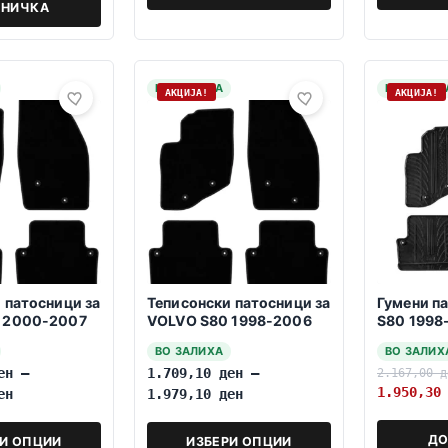
НИЧКА
НА ЗАЛИХА
НА ЗАЛИХ
АКЦИЈА!
АКЦИЈА!
 патосници за
Теписонски патосници за
Гумени п
 2000-2007
VOLVO S80 1998-2006
S80 1998
ВО ЗАЛИХА
ВО ЗАЛИХ
ен
–
1.709,10
ден
–
2.167,00
д
1.950,3
ен
1.979,10
ден
ДО
РИ ОПЦИИ
ИЗБЕРИ ОПЦИИ