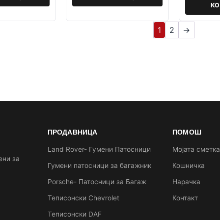
К
1
2
→
ПРОДАВНИЦА
ПОМОШ
Land Rover- Гумени Патосници
Мојата сметк
ени за
Гумени патосници за багажник
Кошничка
Porsche- Патосници за Багаж
Нарачка
Теписонски Chevrolet
Контакт
Теписонски DAF