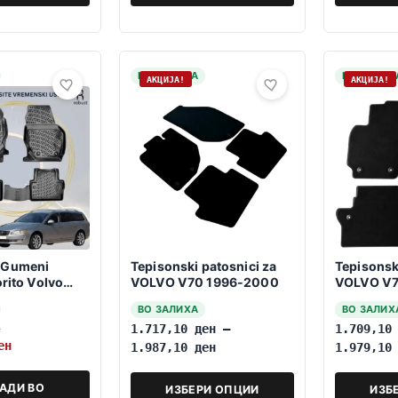
НА ЗАЛИХА
НА ЗАЛИХ
АКЦИЈА!
АКЦИЈА!
 Gumeni
Tepisonski patosnici za
Tepisonsk
orito Volvo
VOLVO V70 1996-2000
VOLVO V7
2016
ВО ЗАЛИХА
ВО ЗАЛИХ
н
1.717,10
ден
–
1.709,1
ен
1.987,10
ден
1.979,1
АДИ ВО
ИЗБЕРИ ОПЦИИ
ИЗБ