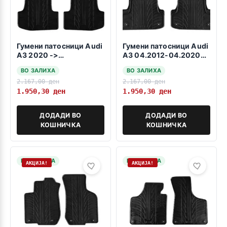
Гумени патосници Audi
Гумени патосници Audi
A3 2020 ->
A3 04.2012-04.2020
sportback/MHEV
sportback
ВО ЗАЛИХА
ВО ЗАЛИХА
2.167,00
ден
2.167,00
ден
1.950,30
ден
1.950,30
ден
ДОДАДИ ВО
ДОДАДИ ВО
КОШНИЧКА
КОШНИЧКА
НА ЗАЛИХА
НА ЗАЛИХА
АКЦИЈА!
АКЦИЈА!