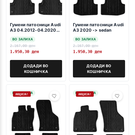
Гумени патосници Audi
Гумени патосници Audi
A3 04.2012-04.2020
A3 2020 -> sedan
sedan
ВО ЗАЛИХА
ВО ЗАЛИХА
2.167,00
ден
2.167,00
ден
1.950,30
ден
1.950,30
ден
ДОДАДИ ВО
ДОДАДИ ВО
КОШНИЧКА
КОШНИЧКА
НА ЗАЛИХА
НА ЗАЛИХА
АКЦИЈА!
АКЦИЈА!