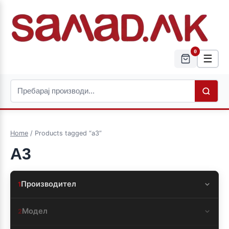
0
☰
Home
/ Products tagged “a3”
A3
Производител
1
Модел
2