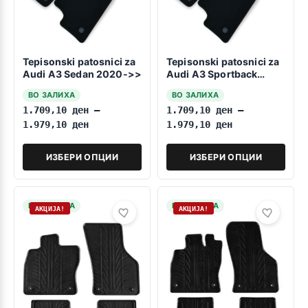
Tepisonski patosnici za
Tepisonski patosnici za
Audi A3 Sedan 2020->>
Audi A3 Sportback
2020->>
ВО ЗАЛИХА
ВО ЗАЛИХА
1.709,10
ден
–
1.709,10
ден
–
1.979,10
ден
1.979,10
ден
ИЗБЕРИ ОПЦИИ
ИЗБЕРИ ОПЦИИ
НА ЗАЛИХА
НА ЗАЛИХА
АКЦИЈА!
АКЦИЈА!