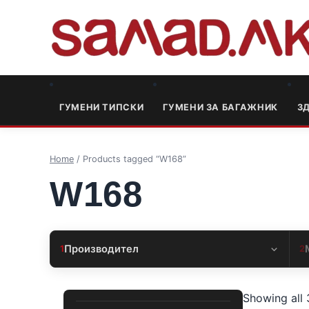
ГУМЕНИ ТИПСКИ
ГУМЕНИ ЗА БАГАЖНИК
3
Home
/ Products tagged “W168”
W168
Производител
1
2
Showing all 