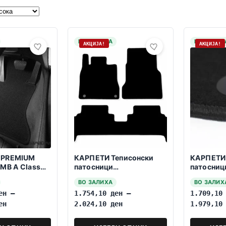
НА ЗАЛИХА
НА ЗАЛИХ
АКЦИЈА!
АКЦИЈА!
 PREMIUM
КАРПЕТИ Теписонски
КАРПЕТИ 
MB A Class
патосници
патосниц
verzija 1997-
компатибилни за МБ A
компатиб
ВО ЗАЛИХА
ВО ЗАЛИХ
класа кратка верзија
класа дол
ен
–
1.754,10
ден
–
1.709,1
W168 07.1997-08.2004
W168 07.
ен
2.024,10
ден
1.979,1