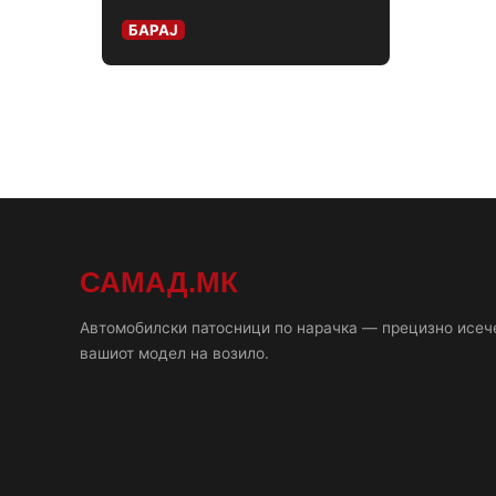
БАРАЈ
САМАД.МК
Автомобилски патосници по нарачка — прецизно исеч
вашиот модел на возило.