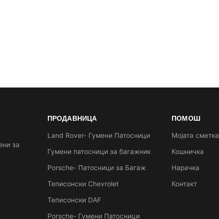
ПРОДАВНИЦА
ПОМОШ
Land Rover- Гумени Патосници
Мојата сметк
ени за
Гумени патосници за багажник
Кошничка
Porsche- Патосници за Багаж
Нарачка
Теписонски Chevrolet
Контакт
Теписонски DAF
Porsche- Гумени Патосници