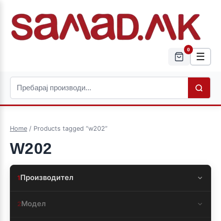
0
☰
Home
/ Products tagged “w202”
W202
Производител
1
Модел
2