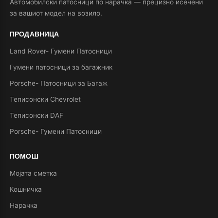
Автомобилски патосници по нарачка — прецизно исечени
за вашиот модел на возило.
ПРОДАВНИЦА
Land Rover- Гумени Патосници
Гумени патосници за багажник
Porsche- Патосници за Багаж
Теписонски Chevrolet
Теписонски DAF
Porsche- Гумени Патосници
ПОМОШ
Мојата сметка
Кошничка
Нарачка