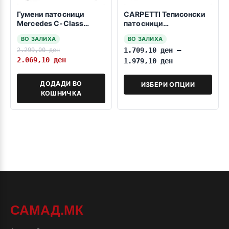
Гумени патосници
CARPETTI Теписонски
Mercedes C-Class
патосници
W202 1993-2000
компатибилни за МБ Ц
ВО ЗАЛИХА
ВО ЗАЛИХА
класа W202 03.1993-
2.299,00
ден
1.709,10
ден
–
05.2000
2.069,10
ден
1.979,10
ден
ДОДАДИ ВО
ИЗБЕРИ ОПЦИИ
КОШНИЧКА
САМАД.МК