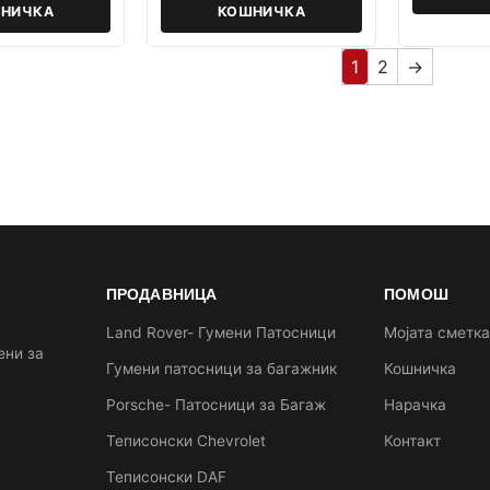
НИЧКА
КОШНИЧКА
1
2
→
ПРОДАВНИЦА
ПОМОШ
Land Rover- Гумени Патосници
Мојата сметк
ени за
Гумени патосници за багажник
Кошничка
Porsche- Патосници за Багаж
Нарачка
Теписонски Chevrolet
Контакт
Теписонски DAF