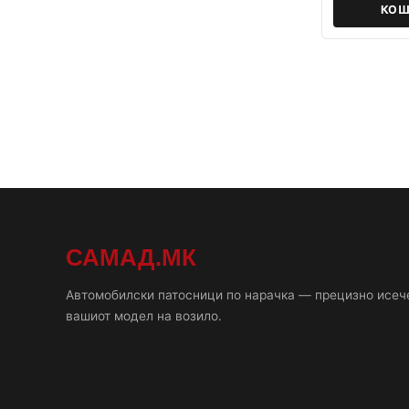
КОШ
САМАД.МК
Автомобилски патосници по нарачка — прецизно исеч
вашиот модел на возило.