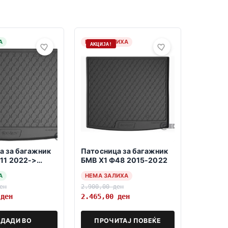
А
НЕМА ЗАЛИХА
АКЦИЈА!
а за багажник
Патосница за багажник
11 2022->
БМВ Х1 Ф48 2015-2022
соко дно-
А
НЕМА ЗАЛИХА
ен
2.900,00
ден
0
ден
2.465,00
ден
ДАДИ ВО
ПРОЧИТАЈ ПОВЕЌЕ