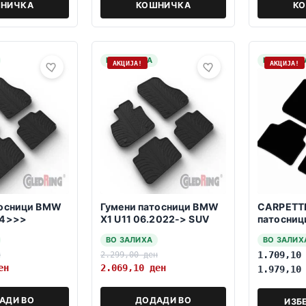
НИЧКА
КОШНИЧКА
К
НА ЗАЛИХА
НА ЗАЛИХ
АКЦИЈА!
АКЦИЈА!
тосници BMW
Гумени патосници BMW
CARPETTI
24>>>
X1 U11 06.2022-> SUV
патосниц
10.2009-
ВО ЗАЛИХА
ВО ЗАЛИХ
н
2.299,00
ден
1.709,1
ен
2.069,10
ден
1.979,1
АДИ ВО
ДОДАДИ ВО
ИЗБ