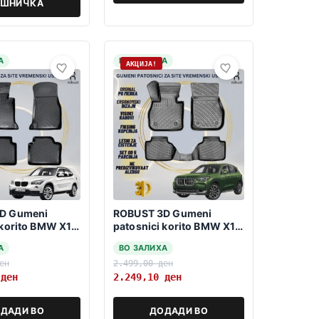
ОШНИЧКА
А
НА ЗАЛИХА
АКЦИЈА!
D Gumeni
ROBUST 3D Gumeni
 korito BMW X1
patosnici korito BMW X1
-2015
U11 2022->
А
ВО ЗАЛИХА
ен
2.499,00
ден
0
ден
2.249,10
ден
ДАДИ ВО
ДОДАДИ ВО