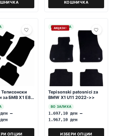
ОШНИЧКА
КОШНИЧКА
А
НА ЗАЛИХА
АКЦИЈА!
 Теписонски
Tepisonski patosnici za
и за БМВ Х1 E84
BMW X1 U11 2022->>
06.2015
А
ВО ЗАЛИХА
0
ден
–
1.697,10
ден
–
0
ден
1.967,10
ден
ЕРИ ОПЦИИ
ИЗБЕРИ ОПЦИИ