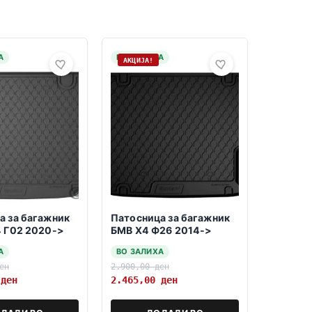
А
НА ЗАЛИХА
АКЦИЈА!
а за багажник
Патосница за багажник
4 Г02 2020->
БМВ Х4 Ф26 2014->
А
ВО ЗАЛИХА
ен
2.900,00
ден
0
ден
2.465,00
ден