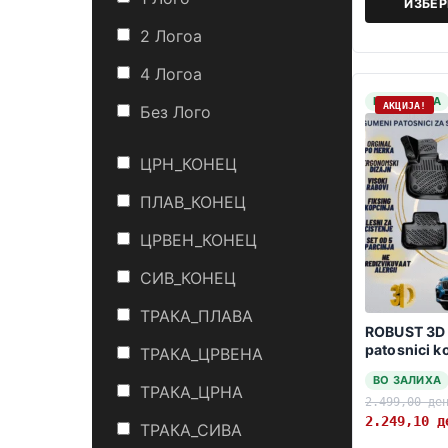
ИЗБЕ
2 Логоa
4 Логоa
НА ЗАЛИХА
АКЦИЈА!
Без Лого
ЦРН_КОНЕЦ
ПЛАВ_КОНЕЦ
ЦРВЕН_КОНЕЦ
СИВ_КОНЕЦ
ТРАКА_ПЛАВА
ROBUST 3D
patosnici 
ТРАКА_ЦРВЕНА
G02 2018-
ВО ЗАЛИХА
ТРАКА_ЦРНА
2.499,00
де
2.249,10
д
ТРАКА_СИВА