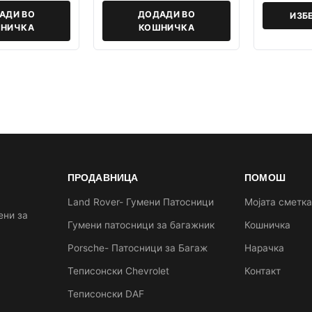
АДИ ВО
ДОДАДИ ВО
ИЗБ
НИЧКА
КОШНИЧКА
ПРОДАВНИЦА
ПОМОШ
Land Rover- Гумени Патосници
Мојата сметк
ени за
Гумени патосници за багажник
Кошничка
Porsche- Патосници за Багаж
Нарачка
Теписонски Chevrolet
Контакт
Теписонски DAF