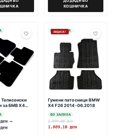
ДАДИ ВО
ДОДАДИ ВО
ОШНИЧКА
КОШНИЧКА
А
НА ЗАЛИХА
АКЦИЈА!
 Теписонски
Гумени патосници BMW
и за БМВ Х4
X4 F26 2014-06.2018
018->
А
ВО ЗАЛИХА
0
ден
–
2.099,00
ден
1.889,10
ден
0
ден