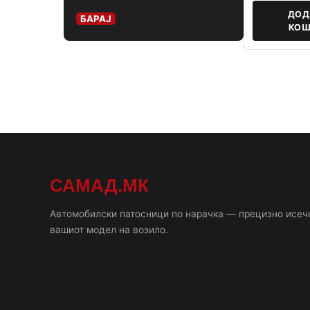
ДОД
БАРАЈ
КОШ
САМАД.МК
Автомобилски патосници по нарачка — прецизно исеч
вашиот модел на возило.