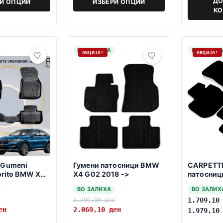
ДО
РИ ОПЦИИ
ИЗБЕРИ ОПЦИИ
К
НА ЗАЛИХА
НА ЗАЛИХ
АКЦИЈА!
АКЦИЈА!
 Gumeni
Гумени патосници BMW
CARPETTI
korito BMW X4
X4 G02 2018 ->
патосниц
>
Г02 07.2
ВО ЗАЛИХА
ВО ЗАЛИХ
н
2.299,00
ден
1.709,1
ен
2.069,10
ден
1.979,1