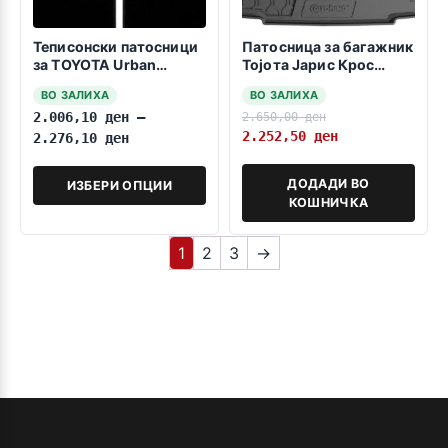
Теписонски патосници
Патосница за багажник
за TOYOTA Urban
Тојота Јарис Крос
Cruiser 2009>>>
08.2020->
ВО ЗАЛИХА
ВО ЗАЛИХА
2.006,10
ден
–
2.650,00
ден
2.252,50
ден
2.276,10
ден
ДОДАДИ ВО
ИЗБЕРИ ОПЦИИ
КОШНИЧКА
1
2
3
→