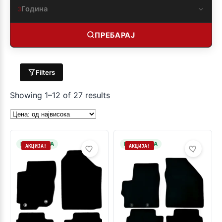
Година
3
ПРЕБАРАЈ
Filters
Showing 1–12 of 27 results
НА ЗАЛИХА
НА ЗАЛИХА
АКЦИЈА!
АКЦИЈА!