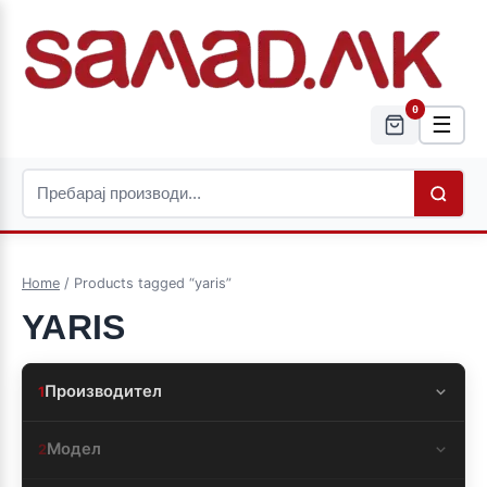
0
☰
Home
/ Products tagged “yaris”
YARIS
Производител
1
Модел
2