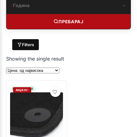
Година
3
ПРЕБАРАЈ
Filters
Showing the single result
НА ЗАЛИХА
АКЦИЈА!