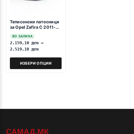
Теписонски патосници
за Opel Zafira C 2011-
2019 7 Sedista
ВО ЗАЛИХА
2.159,10
ден
–
2.519,10
ден
ИЗБЕРИ ОПЦИИ
САМАД.МК