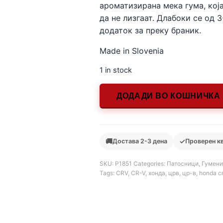
ароматизирана мека гума, која
да не лизгаат. Длабоки се од 
додаток за преку браник.
Made in Slovenia
1 in stock
ДОДАДИ ВО КОШНИЧКА
🚚
✓
Достава 2-3 дена
Проверен к
SKU:
Р1851
Categories:
Патосници
,
Гумени
Tags:
CRV
,
CR-V
,
хонда
,
црв
,
цр-в
,
honda c