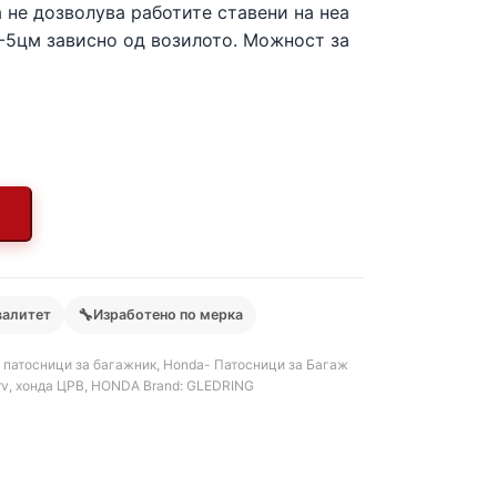
 не дозволува работите ставени на неа
3-5цм зависно од возилото. Можност за
🔧
валитет
Изработено по мерка
 патосници за багажник
,
Honda- Патосници за Багаж
rv
,
хонда ЦРВ
,
HONDA
Brand:
GLEDRING