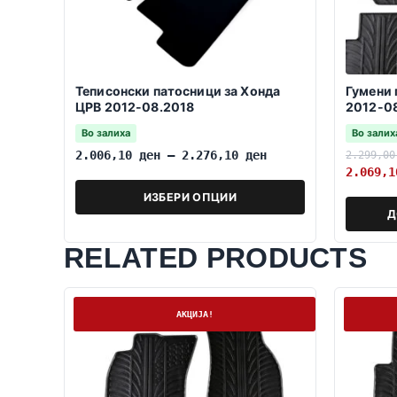
Теписонски патосници за Хонда
Гумени
ЦРВ 2012-08.2018
2012-0
Во залиха
Во залих
2.006,10
ден
–
2.276,10
ден
2.299,0
2.069,
ИЗБЕРИ ОПЦИИ
Д
RELATED PRODUCTS
На залиха
На залих
АКЦИЈА!