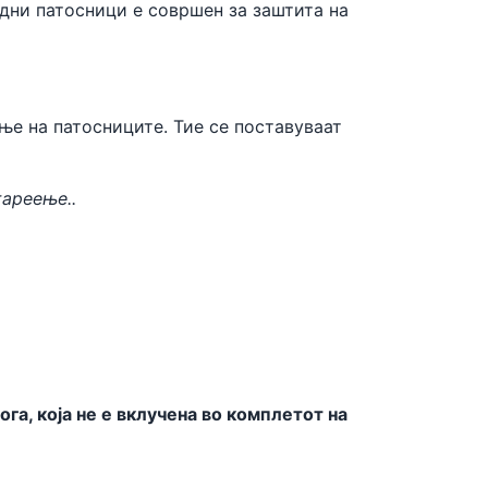
одни патосници е совршен за заштита на
ње на патосниците. Тие се поставуваат
тареење..
а, која не е вклучена во комплетот на