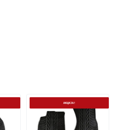
Нема залиха
АКЦИЈА!