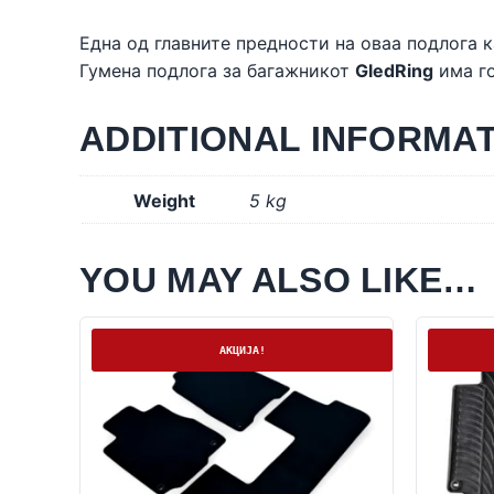
Една од главните предности на оваа подлога к
Гумена подлога за багажникот
GledRing
има го
ADDITIONAL INFORMA
Weight
5 kg
YOU MAY ALSO LIKE…
На залиха
На залих
АКЦИЈА!