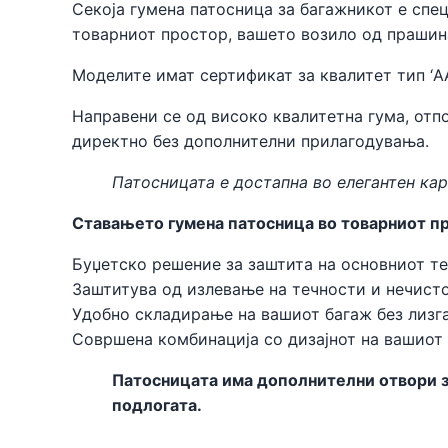
Секоја гумена патосница за багажникот е спе
товарниот простор, вашето возило од прашин
Моделите имат сертификат за квалитет тип ‘A
Направени се од високо квалитетна гума, отпо
директно без дополнителни прилагодувања.
Патосницата е достапна во елегантен кар
Ставањето гумена патосница во товарниот пр
Буџетско решение за заштита на основниот те
Заштитува од излевање на течности и нечисто
Удобно складирање на вашиот багаж без лизга
Совршена комбинација со дизајнот на вашиот
Патосницата има дополнителни отвори за
подлогата.