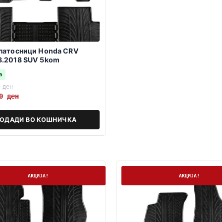
 патосници Honda CRV
8.2018 SUV 5kom
а
0
ден
10
ден
ОДАДИ ВО КОШНИЧКА
а
На залиха
АКЦИЈА!
АКЦИЈА!