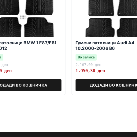
патосници BMW 1 E87/E81
Гумени патосници Audi A4
012
10.2000-2006 B6
а
Во залиха
0
ден
2.167,00
ден
00
ден
1.950,30
ден
ОДАДИ ВО КОШНИЧКА
ДОДАДИ ВО КОШНИЧ