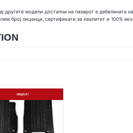
ај другите модели достапни на пазарот е дебелината на
лем број лиценци, сертификати за квалитет и 100% ек
TION
а
АКЦИЈА!