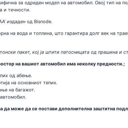
цифична за одреден модел на автомобил. Овој тип на п
а и течности.
AA’ издаден од
Bisnode
.
рна на вода и топлина, што гарантира долг век на трае
тонски пакет, кој ја штити патосницата од прашина и с
остор на вашиот автомобил има неколку предности.;
пих од абење.
тија на основниот тепих.
ње на багажот.
 автомобил.
 да може да се постави дополнителна заштитна подлог