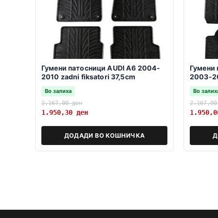
Гумени патосници AUDI A6 2004-
Гумени 
2010 zadni fiksatori 37,5cm
2003-2
Во залиха
Во залих
2.167,00
ден
2.167,0
1.950,30
ден
1.950,
ДОДАДИ ВО КОШНИЧКА
Д