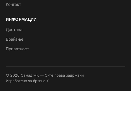
Контакт
ИНФОРМАЦИИ
Достава
Враќање
Приватност
© 2026 Самад.МК — Сите права задржани
Изработено за брзина ⚡