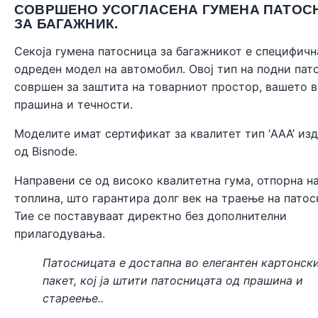
СОВРШЕНО УСОГЛАСЕНА ГУМЕНА ПАТОС
ЗА БАГАЖНИК.
Секоја гумена патосница за багажникот е специфичн
одреден модел на автомобил. Овој тип на подни пат
совршен за заштита на товарниот простор, вашето 
прашина и течности.
Моделите имат сертификат за квалитет тип ‘AAA’ из
од
Bisnode
.
Направени се од високо квалитетна гума, отпорна н
топлина, што гарантира долг век на траење на патос
Тие се поставуваат директно без дополнителни
прилагодувања.
Патосницата е достапна во елегантен картонск
пакет, кој ја штити патосницата од прашина и
стареење..