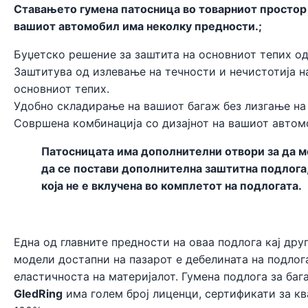
Ставањето гумена патосница во товарниот простор
вашиот автомобил има неколку предности.;
Буџетско решение за заштита на основниот тепих од
Заштитува од излевање на течности и нечистотија н
основниот тепих.
Удобно складирање на вашиот багаж без лизгање на
Совршена комбинација со дизајнот на вашиот автом
Патосницата има дополнителни отвори за да 
да се постави дополнителна заштитна подлога
која не е вклучена во комплетот на подлогата.
Една од главните предности на оваа подлога кај дру
модели достапни на пазарот е дебелината на подлог
еластичноста на материјалот. Гумена подлога за ба
GledRing
има голем број лиценци, сертификати за кв