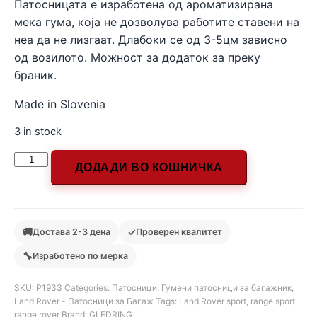
Патосницата е изработена од ароматизирана
мека гума, која не дозволува работите ставени на
неа да не лизгаат. Длабоки се од 3-5цм зависно
од возилото. Можност за додаток за преку
браник.
Made in Slovenia
3 in stock
ДОДАДИ ВО КОШНИЧКА
🚚
✓
Достава 2-3 дена
Проверен квалитет
🔧
Изработено по мерка
SKU:
Р1933
Categories:
Патосници
,
Гумени патосници за багажник
,
Land Rover - Патосници за Багаж
Tags:
Land Rover sport
,
range sport
,
range rover
Brand:
GLEDRING