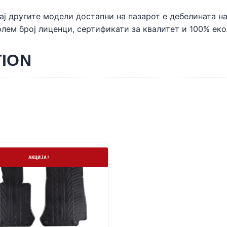
ај другите модели достапни на пазарот е дебелината на
лем број лиценци, сертификати за квалитет и 100% ек
TION
а
АКЦИЈА!