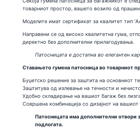
Секоја гумена патосница за багажникот е спе
товарниот простор, вашето возило од прашин
Моделите имат сертификат за квалитет тип ‘A
Направени се од високо квалитетна гума, отпо
директно без дополнителни прилагодувања.
Патосницата е достапна во елегантен кар
Ставањето гумена патосница во товарниот пр
Буџетско решение за заштита на основниот те
Заштитува од излевање на течности и нечисто
Удобно складирање на вашиот багаж без лизга
Совршена комбинација со дизајнот на вашиот
Патосницата има дополнителни отвори за
подлогата.