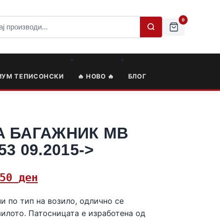
0
ИУМ ТЕПИСОНСКИ
🔥 НОВО 🔥
БЛОГ
А БАГАЖНИК MB
3 09.2015->
,50
ден
и по тип на возило, одлично се
зилото. Патосницата е изработена од