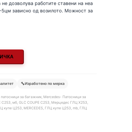
 не дозволува работите ставени на неа
3-5цм зависно од возилото. Можност за
НИЧКА
🔧
валитет
Изработено по мерка
 патосници за багажник
,
Mercedes- Патосници за
 C253
,
мб
,
GLC COUPE C253
,
Мерцедес ГЛЦ Х253
,
Ц купе Ц253
,
MERCEDES
,
ГЛЦ купе Ц253
,
mb
,
ГЛЦ