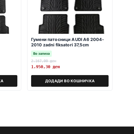
Гумени патосници AUDI A6 2004-
2010 zadni fiksatori 37,5cm
Во залиха
2.167,00
ден
1.950,30
ден
КА
ДОДАДИ ВО КОШНИЧКА