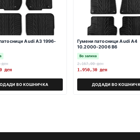
патосници Audi A3 1996-
Гумени патосници Audi A4
10.2000-2006 B6
а
Во залиха
0
ден
2.167,00
ден
30
ден
1.950,30
ден
ОДАДИ ВО КОШНИЧКА
ДОДАДИ ВО КОШНИЧ