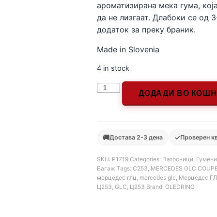
ароматизирана мека гума, која
да не лизгаат. Длабоки се од 
додаток за преку браник.
Made in Slovenia
4 in stock
ДОДАДИ ВО КОШ
🚚
✓
Достава 2-3 дена
Проверен к
SKU:
Р1719
Categories:
Патосници
,
Гумени
Багаж
Tags:
C253
,
MERCEDES GLC COUPE
мерцедес глц
,
mercedes glc
,
Мерцедес ГЛ
Ц253
,
GLC
,
Ц253
Brand:
GLEDRING