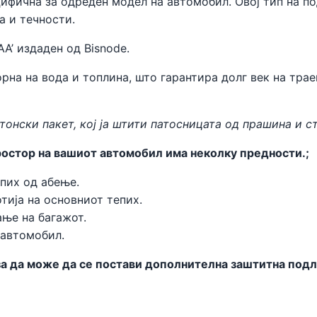
цифична за одреден модел на автомобил. Овој тип на п
а и течности.
AA’ издаден од
Bisnode
.
рна на вода и топлина, што гарантира долг век на трае
тонски пакет, кој ја штити патосницата од прашина и с
остор на вашиот автомобил има неколку предности.;
пих од абење.
тија на основниот тепих.
ње на багажот.
 автомобил.
 да може да се постави дополнителна заштитна подлог