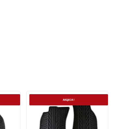
На залиха
АКЦИЈА!