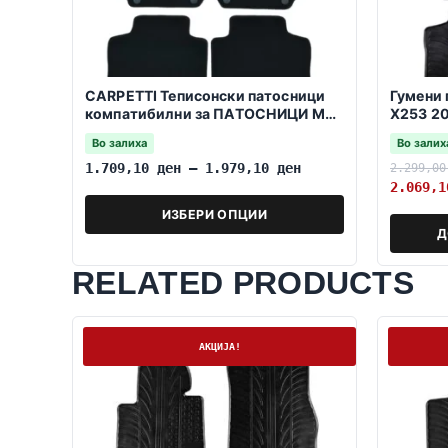
CARPETTI Теписонски патосници
Гумени 
компатибилни за ПАТОСНИЦИ МБ
X253 2
ГЛЦ Купе C253 2015-2022
Во залиха
Во залих
1.709,10
ден
–
1.979,10
ден
2.299,0
2.069,
ИЗБЕРИ ОПЦИИ
Д
RELATED PRODUCTS
На залиха
На залих
АКЦИЈА!