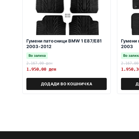
Гумени патосници BMW 1 E87/E81
Гумени 
2003-2012
2003
Во залиха
Во залих
2.167,00
ден
2.167,0
1.950,00
ден
1.950,
ДОДАДИ ВО КОШНИЧКА
Д