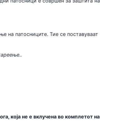
одни патосници е совршен за заштита на
ње на патосниците. Тие се поставуваат
тареење..
а, која не е вклучена во комплетот на