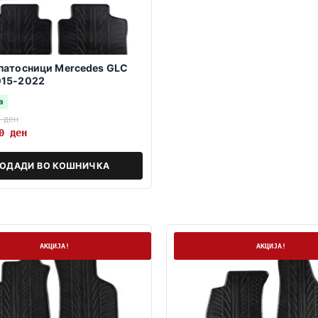
патосници Mercedes GLC
015-2022
а
0
ден
10
ден
ОДАДИ ВО КОШНИЧКА
а
На залиха
АКЦИЈА!
АКЦИЈА!