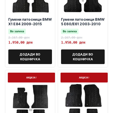
Гумени патосници BMW
Гумени патосници BMW
X1 E84 2009-2015
5 E60/E61 2003-2010
Во залиха
Во залиха
2.167,00
ден
2.167,00
ден
1.950,00
ден
1.950,00
ден
ДОДАДИ ВО
ДОДАДИ ВО
КОШНИЧКА
КОШНИЧКА
На залиха
На залиха
АКЦИЈА!
АКЦИЈА!