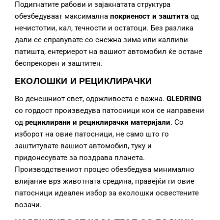
Подигнатите рабови и зајакнатата структура
обезбедуваат максимална
покриеност и заштита
од
нечистотии, кал, течности и остатоци. Без разлика
дали се справувате со снежна зима или калливи
патишта, ентериерот на вашиот автомобил ќе остане
беспрекорен и заштитен.
ЕКОЛОШКИ И РЕЦИКЛИРАЧКИ
Во денешниот свет, одржливоста е важна.
GLEDRING
со гордост произведува патосници кои се направени
од
рециклирани и рециклирачки материјали
. Со
изборот на овие патосници, не само што го
заштитувате вашиот автомобил, туку и
придонесувате за поздрава планета.
Производствениот процес обезбедува минимално
влијание врз животната средина, правејќи ги овие
патосници идеален избор за еколошки освестените
возачи.