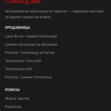
САМАД.МК
Автомобилски патосници по нарачка — прецизно исечени
за вашиот модел на возило.
ПРОДАВНИЦА
Land Rover- Гумени Патосници
Гумени патосници за багажник
Porsche- Патосници за Багаж
Теписонски Chevrolet
Теписонски DAF
Porsche- Гумени Патосници
ПОМОШ
Мојата сметка
Кошничка