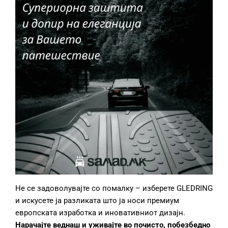
Не се задоволувајте со помалку – изберете GLEDRING
и искусете ја разликата што ја носи премиум
европската изработка и иновативниот дизајн.
Нарачајте веднаш и уживајте во почисто, побезбедно