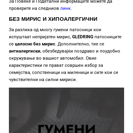
За Повеќе и Подетални информаците можете да
проверите на следниов
линк
.
БЕЗ МИРИС И ХИПОАЛЕРГИЧНИ
За разлика од многу гумени патосници кои
испуштаат непријатен мирис,
GLEDRING
патосниците
се
целосно без мирис
. Дополнително, тие се
антиалергиски
, обезбедувајќи поздраво и поудобно
окружување во вашиот автомобил. Овие
карактеристики ги прават совршен избор за
семејства, сопственици на миленици и сите кои се
чувствителни на силни мириси.