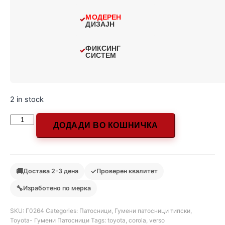
МОДЕРЕН
ДИЗАЈН
ФИКСИНГ
СИСТЕМ
2 in stock
ДОДАДИ ВО КОШНИЧКА
🚚
✓
Достава 2-3 дена
Проверен квалитет
🔧
Изработено по мерка
SKU:
Г0264
Categories:
Патосници
,
Гумени патосници типски
,
Toyota- Гумени Патосници
Tags:
toyota
,
corola
,
verso