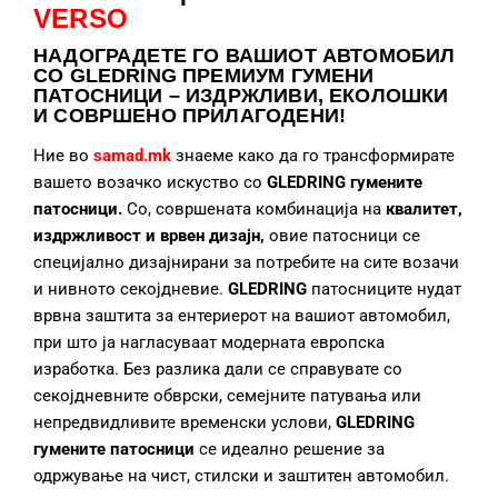
VERSO
НАДОГРАДЕТЕ
ГО ВАШИОТ АВТОМОБИЛ
СО GLEDRING ПРЕМИУМ ГУМЕНИ
ПАТОСНИЦИ – ИЗДРЖЛИВИ, ЕКОЛОШКИ
И СОВРШЕНО ПРИЛАГОДЕНИ!
Ние во
samad.mk
знаеме како да го трансформирате
вашето возачко искуство со
GLEDRING гумените
патосници.
Со, совршената комбинација на
квалитет,
издржливост и врвен дизајн,
овие патосници се
специјално дизајнирани за потребите на сите возачи
и нивното секојдневие.
GLEDRING
патосниците нудат
врвна заштита за ентериерот на вашиот автомобил,
при што ја нагласуваат модерната европска
изработка. Без разлика дали се справувате со
секојдневните обврски, семејните патувања или
непредвидливите временски услови,
GLEDRING
гумените патосници
се идеално решение за
одржување на чист, стилски и заштитен автомобил.