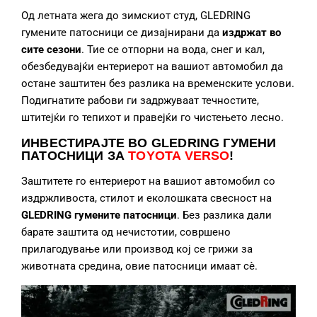
Од летната жега до зимскиот студ, GLEDRING
гумените патосници се дизајнирани да
издржат во
сите сезони
. Тие се отпорни на вода, снег и кал,
обезбедувајќи ентериерот на вашиот автомобил да
остане заштитен без разлика на временските услови.
Подигнатите рабови ги задржуваат течностите,
штитејќи го тепихот и правејќи го чистењето лесно.
ИНВЕСТИРАЈТЕ ВО GLEDRING ГУМЕНИ
ПАТОСНИЦИ
ЗА
TOYOTA VERSO
!
Заштитете го ентериерот на вашиот автомобил со
издржливоста, стилот и еколошката свесност на
GLEDRING гумените патосници
. Без разлика дали
барате заштита од нечистотии, совршено
прилагодување или производ кој се грижи за
животната средина, овие патосници имаат сè.