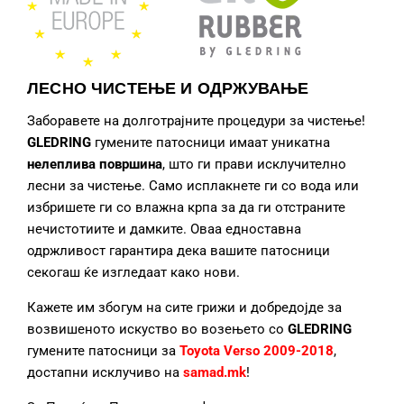
ЛЕСНО ЧИСТЕЊЕ И ОДРЖУВАЊЕ
Заборавете на долготрајните процедури за чистење!
GLEDRING
гумените патосници
имаат уникатна
нелеплива површина
, што ги прави исклучително
лесни за чистење. Само исплакнете ги со вода или
избришете ги со влажна крпа за да ги отстраните
нечистотиите и дамките. Оваа едноставна
одржливост гарантира дека вашите патосници
секогаш ќе изгледаат како нови.
Кажете им збогум на сите грижи и добредојде за
возвишеното искуство во возењето со
GLEDRING
гумените патосници за
Toyota Verso 2009-2018
,
достапни исклучиво на
samad.mk
!