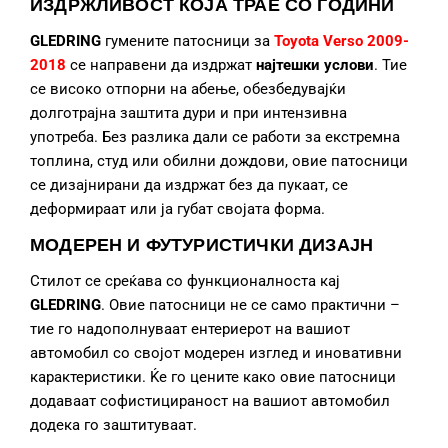
ИЗДРЖЛИВОСТ КОЈА ТРАЕ СО ГОДИНИ
GLEDRING
гумените патосници за
Toyota Verso 2009-
2018
се направени да издржат
најтешки услови
. Тие
се високо отпорни на абење, обезбедувајќи
долготрајна заштита дури и при интензивна
употреба. Без разлика дали се работи за екстремна
топлина, студ или обилни дождови, овие патосници
се дизајнирани да издржат без да пукаат, се
деформираат или ја губат својата форма.
МОДЕРЕН И ФУТУРИСТИЧКИ ДИЗАЈН
Стилот се среќава со функционалноста кај
GLEDRING
. Овие патосници не се само практични –
тие го надополнуваат ентериерот на вашиот
автомобил со својот модерен изглед и иновативни
карактеристики. Ќе го цените како овие патосници
додаваат софистицираност на вашиот автомобил
додека го заштитуваат.