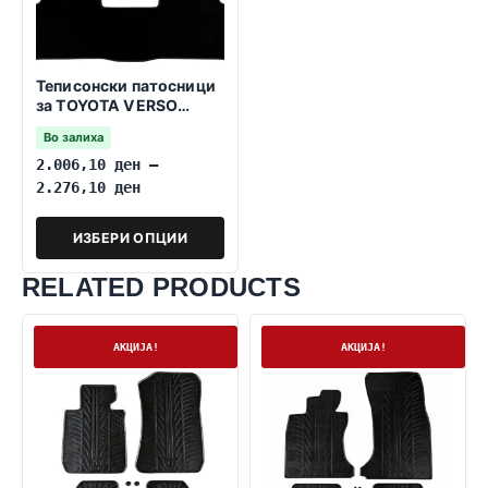
Теписонски патосници
за TOYOTA VERSO
2009-2018
Во залиха
2.006,10
ден
–
2.276,10
ден
ИЗБЕРИ ОПЦИИ
RELATED PRODUCTS
На залиха
На залиха
АКЦИЈА!
АКЦИЈА!