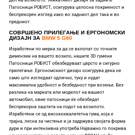
дел на возилото. Уникатниот дизајн за задните
Патосници РОБУСТ, осигурува целосна покриеност и
беспрекорен изглед како во задниот дел така и во
предниот.
СОВРШЕНО ПРИЛЕГАЊЕ И ЕРГОНОМСКИ
ДИЗАЈН ЗА
BMW 5 G60
Изработени по мерка за да се вклопат со точните
димензии на вашето возило, нашите 3D гумени
Патосници РОБУСТ обезбедуваат цврсто и сигурно
прилегање. Ергономскиот дизајн осигурува дека не
само што изгледаат одлично, туку и нудат
максимална удобност и безбедност при возење. Без
разлика на марката или моделот на вашиот
автомобил, овие патосници ќе обезбедат
беспрекорна заштита на подот на возилото.
Изработени се од висококвалитетна гума, која е
трајна, лесна за чистење и ја задржува својата форма
дури и при интензивна употреба.Најважно го покрива