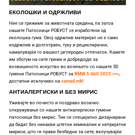
ЕКОЛОШКИ И ОДРЖЛИВИ
Ние се грижиме за животната средина, па затоа
нашите Патосници РОБУСТ се изработени од
еколошка гума. Овој одржлив материјал не е само
издржлив и долготраен, туку и рециклирачки,
намалувајќи го вашиот јаглероден отпечаток. Кажете
им збогум на сите грижи и добредојде за
возвишеното искуство во возењето со нашите 3D
гумени Патосници РОБУСТ за
BMW 5 G60 2023 >>>
,
достапни исклучиво на
samad.mk
!
АНТИАЛЕРГИСКИ И БЕЗ МИРИС
Уживајте во почисто и поздраво возачко
опкружување со нашите антиалергиски гумени
патосници без мирис. Тие се специјално дизајнирани
да бидат без никакви штетни хемикалии и непријатни
мириси, што ги прави безбедни за сите, вклучувајќи