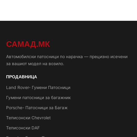
САМАД.МК
Автомобилски патосници по нарачка — прецизно исечени
за вашиот модел на возило.
ПРОДАВНИЦА
Land Rover- Гумени Патосници
Гумени патосници за багажник
Porsche- Патосници за Багаж
Теписонски Chevrolet
Теписонски DAF