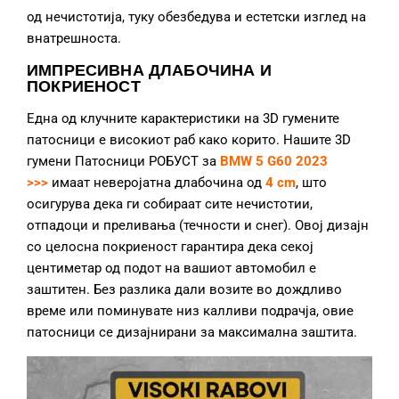
од нечистотија, туку обезбедува и естетски изглед на
внатрешноста.
ИМПРЕСИВНА ДЛАБОЧИНА И
ПОКРИЕНОСТ
Една од клучните карактеристики на 3D гумените
патосници е високиот раб како корито. Нашите 3D
гумени Патосници РОБУСТ за
BMW 5 G60 2023
>>>
имаат неверојатна длабочина од
4 cm
, што
осигурува дека ги собираат сите нечистотии,
отпадоци и преливања (течности и снег). Овој дизајн
со целосна покриеност гарантира дека секој
центиметар од подот на вашиот автомобил е
заштитен. Без разлика дали возите во дождливо
време или поминувате низ калливи подрачја, овие
патосници се дизајнирани за максимална заштита.