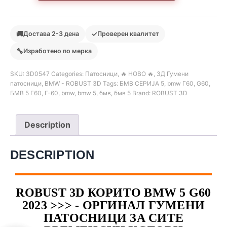
🚚
✓
Достава 2-3 дена
Проверен квалитет
🔧
Изработено по мерка
SKU:
3D0547
Categories:
Патосници
,
🔥 НОВО 🔥
,
3Д Гумени
патосници
,
BMW - ROBUST 3D
Tags:
БМВ СЕРИЈА 5
,
bmw Г60
,
G60
,
БМВ 5 Г60
,
Г-60
,
bmw
,
bmw 5
,
бмв
,
бмв 5
Brand:
ROBUST 3D
Description
DESCRIPTION
ROBUST 3D КОРИТО BMW 5 G60
2023 >>> - ОРГИНАЛ ГУМЕНИ
ПАТОСНИЦИ ЗА СИТЕ