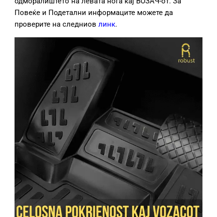
одморалиштето на левата нога кај ВОЗАЧ-от. За
Повеќе и Подетални информаците можете да
проверите на следниов
линк
.