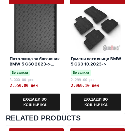
Патосница за багажник
Гумени патосници BMW
BMW 5 G60 2023->
5 G60 10.2023->
sedan -дизел или
Во залиха
Во залиха
бензин-
3.000,00
ден
2.299,00
ден
2.550,00
ден
2.069,10
ден
ДОДАДИ ВО
ДОДАДИ ВО
КОШНИЧКА
КОШНИЧКА
RELATED PRODUCTS