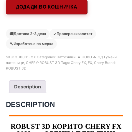
ДОДАДИ ВО КОШНИЧКА
🚚
✓
Достава 2-3 дена
Проверен квалитет
🔧
Изработено по мерка
SKU:
3D0001-ФХ
Categories:
Патосници
,
🔥 НОВО 🔥
,
3Д Гумени
патосници
,
CHERY-ROBUST 3D
Tags:
Chery FX
,
FX
,
Chery
Brand:
ROBUST 3D
Description
DESCRIPTION
ROBUST 3D КОРИТО CHERY FX