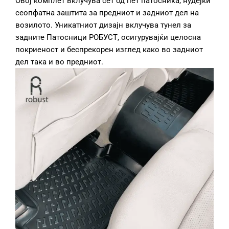
Овој комплет вклучува сет од пет патосника, нудејќи
сеопфатна заштита за предниот и задниот дел на
возилото. Уникатниот дизајн вклучува тунел за
задните Патосници РОБУСТ, осигурувајќи целосна
покриеност и беспрекорен изглед како во задниот
дел така и во предниот.