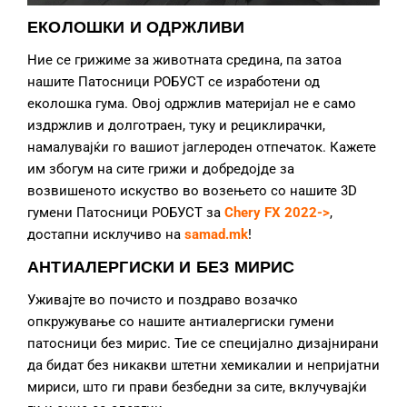
ЕКОЛОШКИ И ОДРЖЛИВИ
Ние се грижиме за животната средина, па затоа
нашите Патосници РОБУСТ се изработени од
еколошка гума. Овој одржлив материјал не е само
издржлив и долготраен, туку и рециклирачки,
намалувајќи го вашиот јаглероден отпечаток. Кажете
им збогум на сите грижи и добредојде за
возвишеното искуство во возењето со нашите 3D
гумени Патосници РОБУСТ за
Chery FX 2022->
,
достапни исклучиво на
samad.mk
!
АНТИАЛЕРГИСКИ И БЕЗ МИРИС
Уживајте во почисто и поздраво возачко
опкружување со нашите антиалергиски гумени
патосници без мирис. Тие се специјално дизајнирани
да бидат без никакви штетни хемикалии и непријатни
мириси, што ги прави безбедни за сите, вклучувајќи