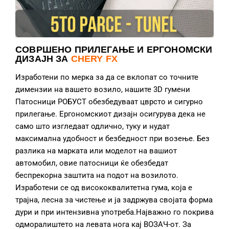
СОВРШЕНО ПРИЛЕГАЊЕ И ЕРГОНОМСКИ
ДИЗАЈН ЗА
CHERY FX
Изработени по мерка за да се вклопат со точните
димензии на вашето возило, нашите 3D гумени
Патосници РОБУСТ обезбедуваат цврсто и сигурно
прилегање. Ергономскиот дизајн осигурува дека не
само што изгледаат одлично, туку и нудат
максимална удобност и безбедност при возење. Без
разлика на марката или моделот на вашиот
автомобил, овие патосници ќе обезбедат
беспрекорна заштита на подот на возилото.
Изработени се од висококвалитетна гума, која е
трајна, лесна за чистење и ја задржува својата форма
дури и при интензивна употреба.Најважно го покрива
одморалиштето на левата нога кај ВОЗАЧ-от. За