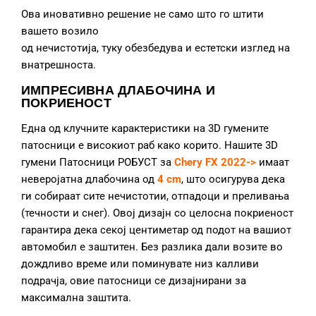
Ова иновативно решение не само што го штити
вашето возило
од нечистотија, туку обезбедува и естетски изглед на
внатрешноста.
ИМПРЕСИВНА ДЛАБОЧИНА И
ПОКРИЕНОСТ
Една од клучните карактеристики на 3D гумените
патосници е високиот раб како корито. Нашите 3D
гумени Патосници РОБУСТ за
Chery FX 2022->
имаат
неверојатна длабочина од
4 cm
, што осигурува дека
ги собираат сите нечистотии, отпадоци и преливања
(течности и снег). Овој дизајн со целосна покриеност
гарантира дека секој центиметар од подот на вашиот
автомобил е заштитен. Без разлика дали возите во
дождливо време или поминувате низ калливи
подрачја, овие патосници се дизајнирани за
максимална заштита.