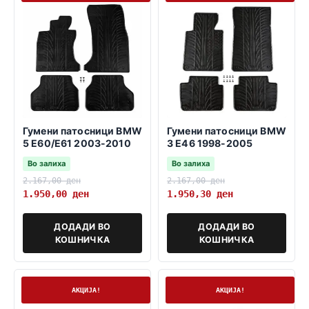
Гумени патосници BMW
Гумени патосници BMW
5 E60/E61 2003-2010
3 E46 1998-2005
Во залиха
Во залиха
2.167,00
ден
2.167,00
ден
1.950,00
ден
1.950,30
ден
ДОДАДИ ВО
ДОДАДИ ВО
КОШНИЧКА
КОШНИЧКА
На залиха
На залиха
АКЦИЈА!
АКЦИЈА!