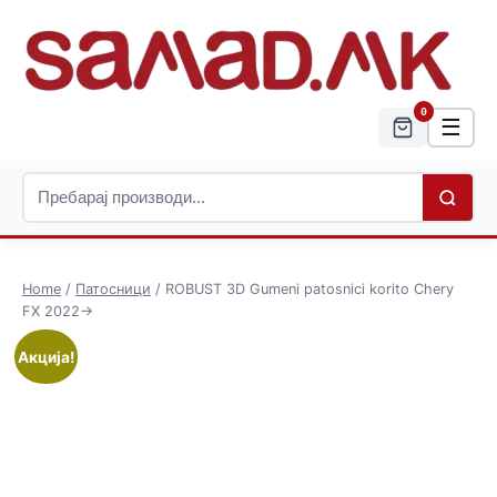
0
☰
Home
/
Патосници
/ ROBUST 3D Gumeni patosnici korito Chery
FX 2022->
Акција!