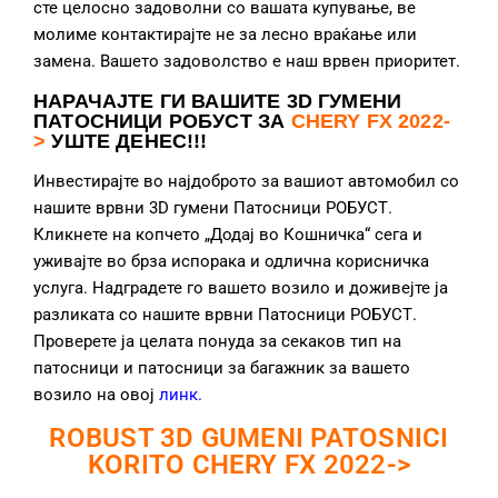
сте целосно задоволни со вашата купување, ве
молиме контактирајте не за лесно враќање или
замена. Вашето задоволство е наш врвен приоритет.
НАРАЧАЈТЕ ГИ ВАШИТЕ 3D ГУМЕНИ
ПАТОСНИЦИ РОБУСТ ЗА
CHERY FX 2022-
>
УШТЕ ДЕНЕС!!!
Инвестирајте во најдоброто за вашиот автомобил со
нашите врвни 3D гумени Патосници РОБУСТ.
Кликнете на копчето „Додај во Кошничка“ сега и
уживајте во брза испорака и одлична корисничка
услуга. Надградете го вашето возило и доживејте ја
разликата со нашите врвни Патосници РОБУСТ.
Проверете ја целата понуда за секаков тип на
патосници и патосници за багажник за вашето
возило на овој
линк
.
ROBUST 3D GUMENI PATOSNICI
KORITO CHERY FX 2022->