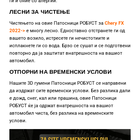
ги и оние со алергии.
ЛЕСНИ ЗА ЧИСТЕЊЕ
Чистењето на овие Патосници РОБУСТ за
Chery FX
2022->
е многу лесно. Едноставно отстранете ги од
вашето возило, истресете ги нечистотиите и
исплакнете ги со вода. Брзо се сушат и се подготвени
повторно да ја заштитат внатрешноста на вашиот
автомобил.
ОТПОРНИ НА ВРЕМЕНСКИ УСЛОВИ
Нашите 3D гумени Патосници РОБУСТ се направени
да издржат сите временски услови. Без разлика дали
е дожд, снег, кал или прашина, овие Патосници
РОБУСТ ќе ја одржат внатрешноста на вашиот
автомобил чиста, без разлика на временските
услови.