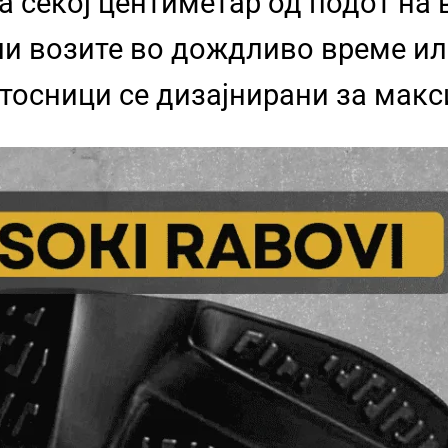
а секој центиметар од подот на
ли возите во дождливо време и
атосници се дизајнирани за мак