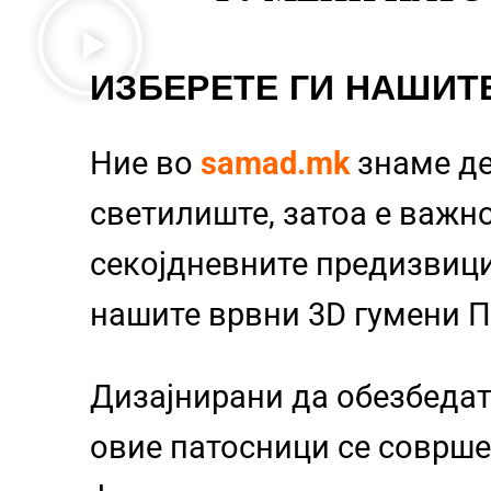
ИЗБЕРЕТЕ ГИ НАШИТ
Ние во
samad.mk
знаме д
светилиште, затоа е важно
секојдневните предизвиц
нашите врвни 3D гумени 
Дизајнирани да обезбедат
овие патосници се совршен