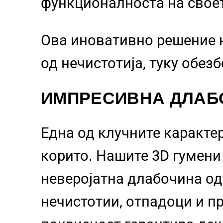
функционалноста на свое
Ова иновативно решение 
од нечистотија, туку обез
ИМПРЕСИВНА ДЛАБ
Една од клучните каракте
корито. Нашите 3D гумен
неверојатна длабочина о
нечистотии, отпадоци и пр