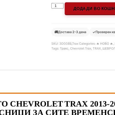
ДОДАДИ ВО КОШ
🚚
✓
Достава 2-3 дена
Проверен к
SKU:
3D0089_Trax
Categories:
🔥 НОВО 🔥
,
Tags:
Тракс
,
Chevrolet Trax
,
TRAX
,
ШЕВРО
О CHEVROLET TRAX 2013-2
СНИЦИ ЗА СИТЕ ВРЕМЕНС