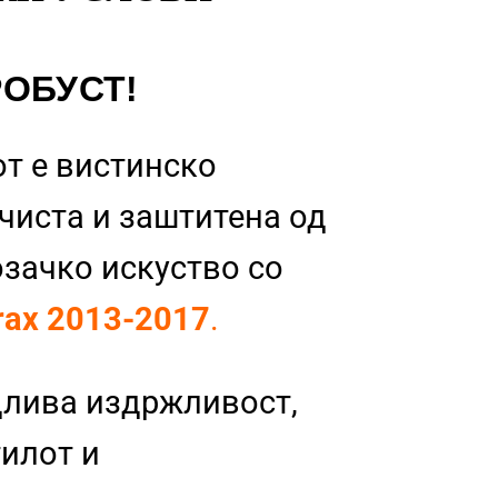
РОБУСТ!
т е вистинско
 чиста и заштитена од
озачко искуство со
Trax 2013-2017
.
длива издржливост,
тилот и