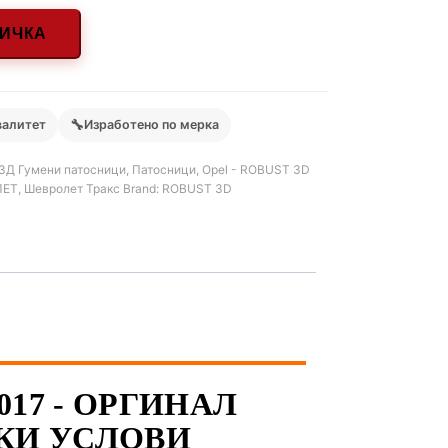
НИЧКА
🔧
валитет
Изработено по мерка
3Д Гумени патосници
,
Патосници
,
Opel - ROBUST 3D
ЛЕТ
,
Шевролет Тракс
Brand:
ROBUST 3D
017 - ОРГИНАЛ
КИ УСЛОВИ