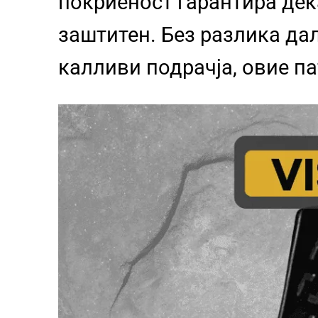
покриеност гарантира дек
заштитен. Без разлика да
калливи подрачја, овие п