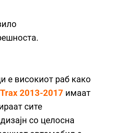
зило
трешноста.
и е високиот раб како
 Trax 2013-2017
имаат
бираат сите
 дизајн со целосна