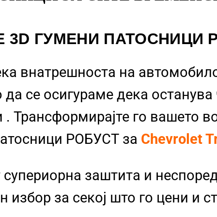
Е 3D ГУМЕНИ ПАТОСНИЦИ 
ека внатрешноста на автомобило
 да се осигураме дека останува
и
. Трансформирајте го вашето в
Патосници РОБУСТ за
Chevrolet 
 супериорна заштита и неспоре
 избор за секој што го цени и с