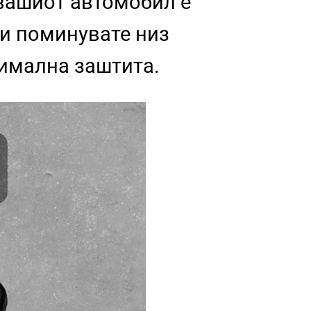
 вашиот автомобил е
ли поминувате низ
симална заштита.