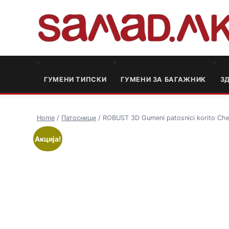
ГУМЕНИ ТИПСКИ
ГУМЕНИ ЗА БАГАЖНИК
3
Home
/
Патосници
/ ROBUST 3D Gumeni patosnici korito Che
Акција!