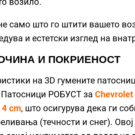
то возило.
не само што го штити вашето во
бедува и естетски изглед на вна
ОЧИНА И ПОКРИЕНОСТ
ристики на 3D гумените патосниц
и Патосници РОБУСТ за
Chevrolet
д
4 cm
, што осигурува дека ги со
еливања (течности и снег). Овој