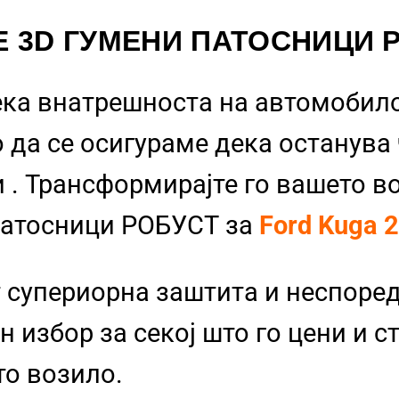
Е 3D ГУМЕНИ ПАТОСНИЦИ 
ека внатрешноста на автомобило
 да се осигураме дека останува
и
. Трансформирајте го вашето в
Патосници РОБУСТ за
Ford Kuga 
 супериорна заштита и неспоре
 избор за секој што го цени и с
то возило.