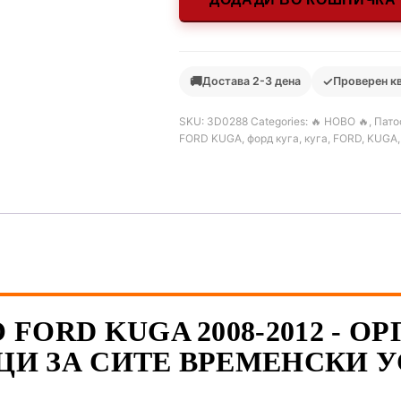
🚚
✓
Достава 2-3 дена
Проверен к
SKU:
3D0288
Categories:
🔥 НОВО 🔥
,
Пато
FORD KUGA
,
форд куга
,
куга
,
FORD
,
KUGA
 FORD KUGA 2008-2012 - 
И ЗА СИТЕ ВРЕМЕНСКИ 