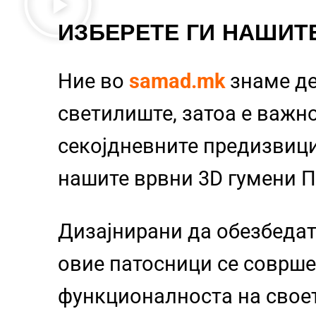
ИЗБЕРЕТЕ ГИ НАШИТ
Ние во
samad.mk
знаме д
светилиште, затоа е важно
секојдневните предизвиц
нашите врвни 3D гумени 
Дизајнирани да обезбедат
овие патосници се совршен
функционалноста на свое