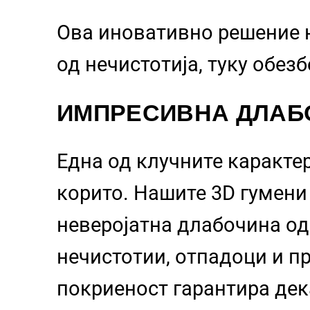
Ова иновативно решение 
од нечистотија, туку обез
ИМПРЕСИВНА ДЛАБ
Една од клучните каракте
корито. Нашите 3D гумен
неверојатна длабочина о
нечистотии, отпадоци и пр
покриеност гарантира дек