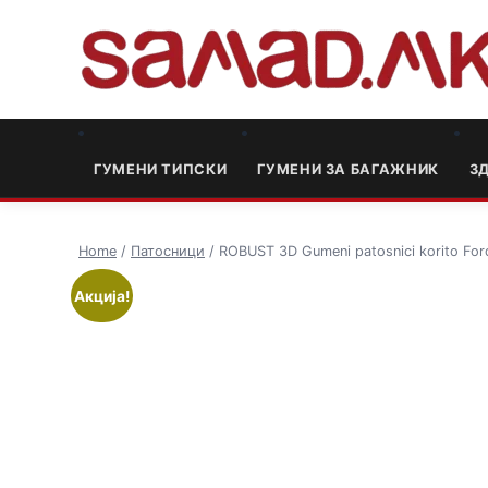
ГУМЕНИ ТИПСКИ
ГУМЕНИ ЗА БАГАЖНИК
3
Home
/
Патосници
/ ROBUST 3D Gumeni patosnici korito Fo
Акција!