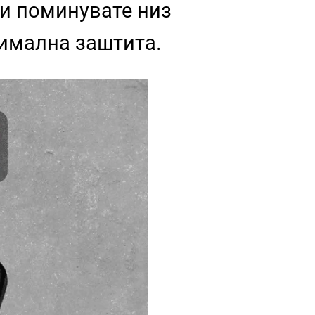
ли поминувате низ
симална заштита.