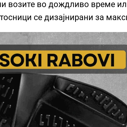
ли возите во дождливо време и
атосници се дизајнирани за мак