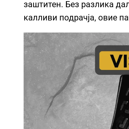
заштитен. Без разлика да
калливи подрачја, овие п