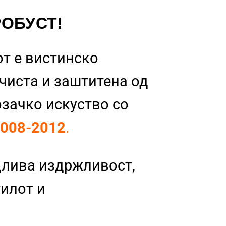
РОБУСТ!
т е вистинско
 чиста и заштитена од
озачко искуство со
2008-2012
.
длива издржливост,
тилот и