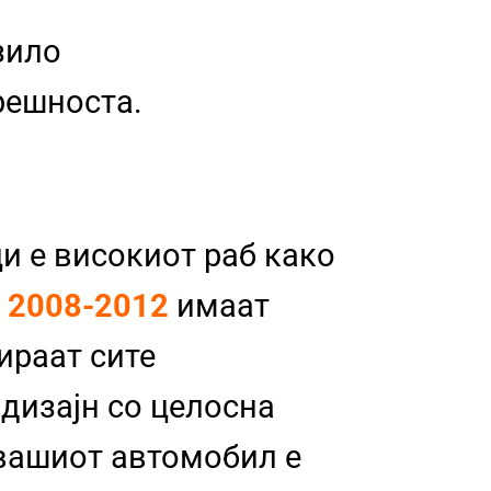
зило
трешноста.
и е високиот раб како
a 2008-2012
имаат
бираат сите
 дизајн со целосна
 вашиот автомобил е