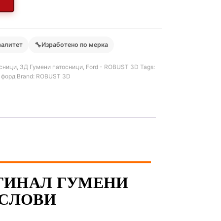
🔧
валитет
Изработено по мерка
сници
,
3Д Гумени патосници
,
Ford - ROBUST 3D
Tags:
,
форд
Brand:
ROBUST 3D
ОРГИНАЛ ГУМЕНИ
УСЛОВИ