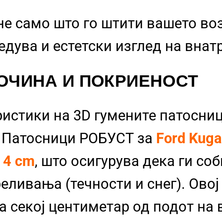
не само што го штити вашето во
бедува и естетски изглед на вна
ОЧИНА И ПОКРИЕНОСТ
ристики на 3D гумените патосниц
и Патосници РОБУСТ за
Ford Kug
д
4 cm
, што осигурува дека ги со
еливања (течности и снег). Овој
а секој центиметар од подот на