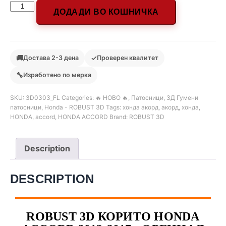
ДОДАДИ ВО КОШНИЧКА
🚚
✓
Достава 2-3 дена
Проверен квалитет
🔧
Изработено по мерка
SKU:
3D0303_FL
Categories:
🔥 НОВО 🔥
,
Патосници
,
3Д Гумени
патосници
,
Honda - ROBUST 3D
Tags:
хонда акорд
,
акорд
,
хонда
,
HONDA
,
accord
,
HONDA ACCORD
Brand:
ROBUST 3D
Description
DESCRIPTION
ROBUST 3D КОРИТО HONDA