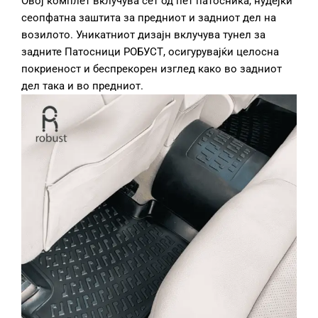
Овој комплет вклучува сет од пет патосника, нудејќи
сеопфатна заштита за предниот и задниот дел на
возилото. Уникатниот дизајн вклучува тунел за
задните Патосници РОБУСТ, осигурувајќи целосна
покриеност и беспрекорен изглед како во задниот
дел така и во предниот.