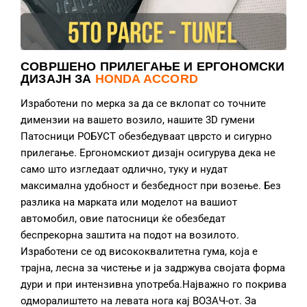
СОВРШЕНО ПРИЛЕГАЊЕ И ЕРГОНОМСКИ
ДИЗАЈН ЗА
HONDA ACCORD
Изработени по мерка за да се вклопат со точните
димензии на вашето возило, нашите 3D гумени
Патосници РОБУСТ обезбедуваат цврсто и сигурно
прилегање. Ергономскиот дизајн осигурува дека не
само што изгледаат одлично, туку и нудат
максимална удобност и безбедност при возење. Без
разлика на марката или моделот на вашиот
автомобил, овие патосници ќе обезбедат
беспрекорна заштита на подот на возилото.
Изработени се од висококвалитетна гума, која е
трајна, лесна за чистење и ја задржува својата форма
дури и при интензивна употреба.Најважно го покрива
одморалиштето на левата нога кај ВОЗАЧ-от. За