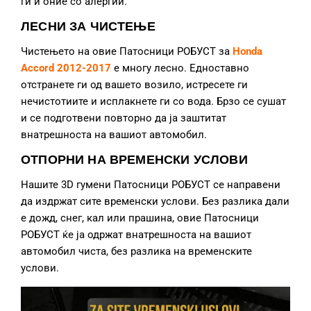
ги и оние со алергии.
ЛЕСНИ ЗА ЧИСТЕЊЕ
Чистењето на овие Патосници РОБУСТ за
Honda
Accord 2012-2017
е многу лесно. Едноставно
отстранете ги од вашето возило, истресете ги
нечистотиите и исплакнете ги со вода. Брзо се сушат
и се подготвени повторно да ја заштитат
внатрешноста на вашиот автомобил.
ОТПОРНИ НА ВРЕМЕНСКИ УСЛОВИ
Нашите 3D гумени Патосници РОБУСТ се направени
да издржат сите временски услови. Без разлика дали
е дожд, снег, кал или прашина, овие Патосници
РОБУСТ ќе ја одржат внатрешноста на вашиот
автомобил чиста, без разлика на временските
услови.