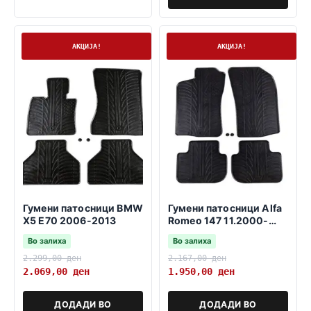
На залиха
На залиха
АКЦИЈА!
АКЦИЈА!
Гумени патосници BMW
Гумени патосници Alfa
X5 E70 2006-2013
Romeo 147 11.2000-
03.2010
Во залиха
Во залиха
2.299,00
ден
2.167,00
ден
2.069,00
ден
1.950,00
ден
ДОДАДИ ВО
ДОДАДИ ВО