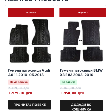
Нема залиха
На залиха
АКЦИЈА!
АКЦИЈА!
Гумени патосници Audi
Гумени патосници BMW
A6 11.2010-05.2018
X3 E83 2003-2010
Нема залиха
Во залиха
2.199,00
ден
2.167,00
ден
1.979,10
ден
1.950,00
ден
ПРОЧИТАЈ ПОВЕЌЕ
ДОДАДИ ВО
КОШНИЧКА