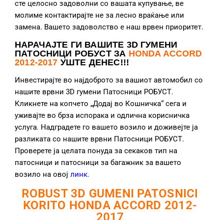
сте целосно задоволни со вашата купување, ве
молиме контактирајте не за лесно враќање или
замена. Вашето задоволство е наш врвен приоритет.
НАРАЧАЈТЕ ГИ ВАШИТЕ 3D ГУМЕНИ
ПАТОСНИЦИ РОБУСТ ЗА
HONDA ACCORD
2012-2017
УШТЕ ДЕНЕС!!!
Инвестирајте во најдоброто за вашиот автомобил со
нашите врвни 3D гумени Патосници РОБУСТ.
Кликнете на копчето „Додај во Кошничка“ сега и
уживајте во брза испорака и одлична корисничка
услуга. Надградете го вашето возило и доживејте ја
разликата со нашите врвни Патосници РОБУСТ.
Проверете ја целата понуда за секаков тип на
патосници и патосници за багажник за вашето
возило на овој
линк
.
ROBUST 3D GUMENI PATOSNICI
KORITO HONDA ACCORD 2012-
2017