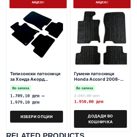
На залиха
На залиха
АКЦИЈА!
АКЦИЈА!
Теписонски патосници
Гумени патосници
за Хонда Акорд
Honda Accord 2008-
10.2012 -09.2017
2012
Во залиха
Во залиха
1.709,10
ден
–
2.167,00
ден
1.950,00
ден
1.979,10
ден
ДОДАДИ ВО
ИЗБЕРИ ОПЦИИ
КОШНИЧКА
RELATED PRODUCTS