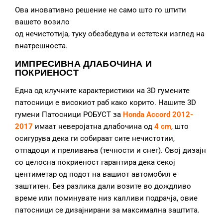
Ова иновативно решение не само што го штити
вашето возило
од нечистотија, туку обезбедува и естетски изглед на
внатрешноста.
ИМПРЕСИВНА ДЛАБОЧИНА И
ПОКРИЕНОСТ
Една од клучните карактеристики на 3D гумените
патосници е високиот раб како корито. Нашите 3D
гумени Патосници РОБУСТ за
Honda Accord 2012-
2017
имаат неверојатна длабочина од
4 cm
, што
осигурува дека ги собираат сите нечистотии,
отпадоци и преливања (течности и снег). Овој дизајн
со целосна покриеност гарантира дека секој
центиметар од подот на вашиот автомобил е
заштитен. Без разлика дали возите во дождливо
време или поминувате низ калливи подрачја, овие
патосници се дизајнирани за максимална заштита.