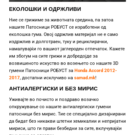
ЕКОЛОШКИ И ОДРЖЛИВИ
Ние се грижиме за животната средина, па затоа
нашите Патосници РОБУСТ се изработени од
еколошка гума. Овој одржлив материјал не е само
издржлив и долготраен, туку и рециклирачки,
намалувајќи го вашиот јаглероден отпечаток. Кажете
им збогум на сите грижи и добредојде за
возвишеното искуство во возењето со нашите 3D
гумени Патосници РОБУСТ за
Honda Accord 2012-
2017
, достапни исклучиво на
samad.mk
!
АНТИАЛЕРГИСКИ И БЕЗ МИРИС
Уживајте во почисто и поздраво возачко
опкружување со нашите антиалергиски гумени
патосници без мирис. Тие се специјално дизајнирани
да бидат без никакви штетни хемикалии и непријатни
мириси, што ги прави безбедни за сите, вклучувајќи