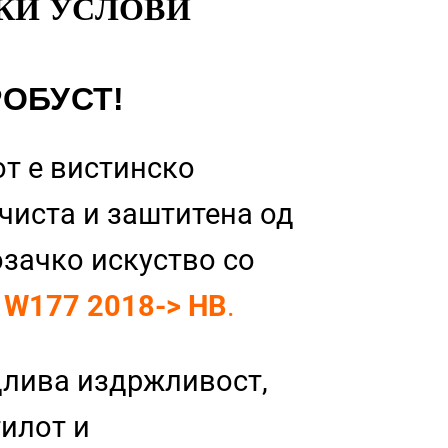
КИ УСЛОВИ
РОБУСТ!
т е вистинско
 чиста и заштитена од
озачко искуство со
 W177 2018-> HB
.
длива издржливост,
тилот и