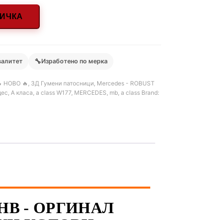
НИЧКА
🔧
валитет
Изработено по мерка
 НОВО 🔥
,
3Д Гумени патосници
,
Mercedes - ROBUST
дес
,
А класа
,
a class W177
,
MERCEDES
,
mb
,
a class
Brand:
 HB - ОРГИНАЛ