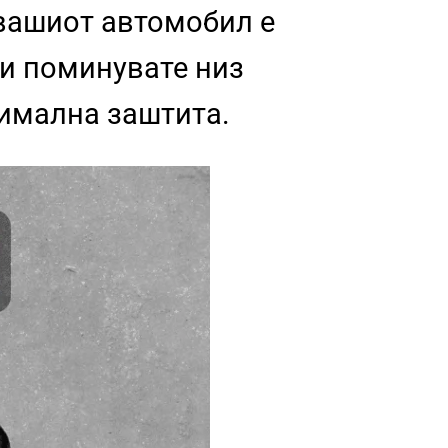
 вашиот автомобил е
ли поминувате низ
симална заштита.