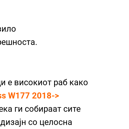
зило
трешноста.
и е високиот раб како
ss W177 2018->
ека ги собираат сите
 дизајн со целосна