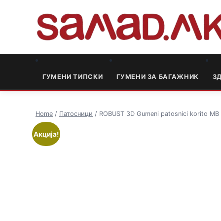
ГУМЕНИ ТИПСКИ
ГУМЕНИ ЗА БАГАЖНИК
3
Home
/
Патосници
/ ROBUST 3D Gumeni patosnici korito MB
Акција!