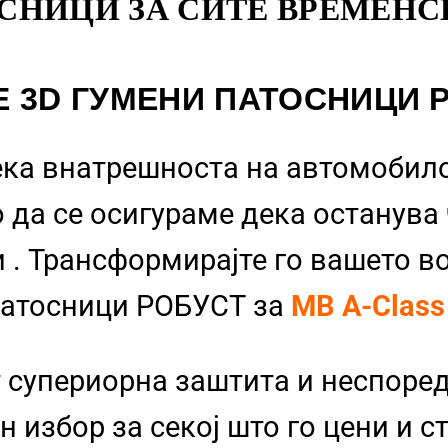
СНИЦИ ЗА СИТЕ ВРЕМЕНС
Е 3D ГУМЕНИ ПАТОСНИЦИ 
ека внатрешноста на автомобило
 да се осигураме дека останува
и
. Трансформирајте го вашето в
Патосници РОБУСТ за
MB A-Class
 супериорна заштита и неспоре
 избор за секој што го цени и с