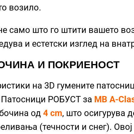
то возило.
не само што го штити вашето во
бедува и естетски изглед на вна
ОЧИНА И ПОКРИЕНОСТ
ристики на 3D гумените патосниц
и Патосници РОБУСТ за
MB A-Cla
абочина од
4 cm
, што осигурува д
еливања (течности и снег). Овој