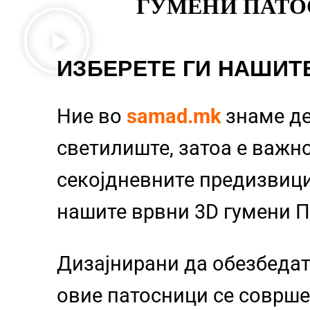
ГУМЕНИ ПАТО
ИЗБЕРЕТЕ ГИ НАШИТ
Ние во
samad.mk
знаме д
светилиште, затоа е важно
секојдневните предизвиц
нашите врвни 3D гумени 
Дизајнирани да обезбедат
овие патосници се совршен