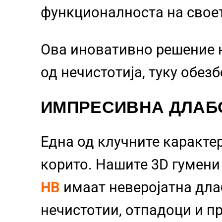
функционалноста на свое
Ова иновативно решение 
од нечистотија, туку обез
ИМПРЕСИВНА ДЛАБ
Една од клучните каракте
корито. Нашите 3D гумен
HB
имаат неверојатна дл
нечистотии, отпадоци и пр