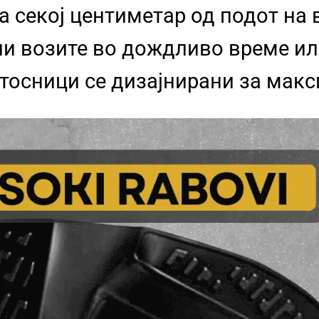
а секој центиметар од подот на
ли возите во дождливо време и
атосници се дизајнирани за мак