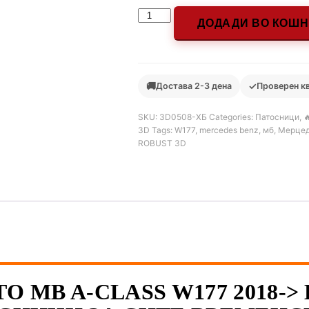
ДОДАДИ ВО КОШ
🚚
✓
Достава 2-3 дена
Проверен к
SKU:
3D0508-ХБ
Categories:
Патосници
,

3D
Tags:
W177
,
mercedes benz
,
мб
,
Мерце
ROBUST 3D
О MB A-CLASS W177 2018->