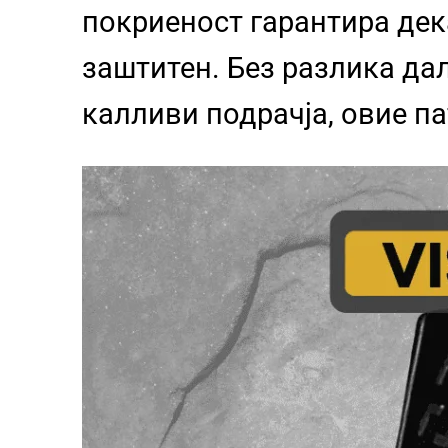
покриеност гарантира дек
заштитен. Без разлика да
калливи подрачја, овие п