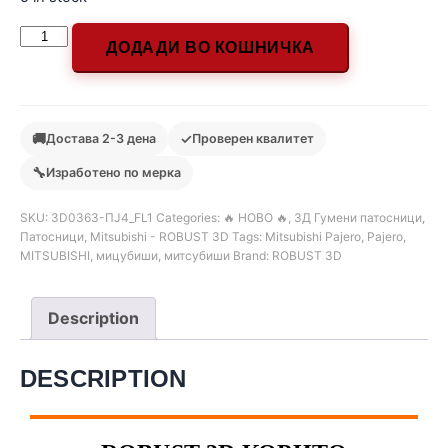
ДОДАДИ ВО КОШНИЧКА
🚚
✓
Достава 2-3 дена
Проверен квалитет
🔧
Изработено по мерка
SKU:
3D0363-ПЈ4_FL1
Categories:
🔥 НОВО 🔥
,
3Д Гумени патосници
,
Патосници
,
Mitsubishi - ROBUST 3D
Tags:
Mitsubishi Pajero
,
Pajero
,
MITSUBISHI
,
мицубиши
,
митсубиши
Brand:
ROBUST 3D
Description
DESCRIPTION