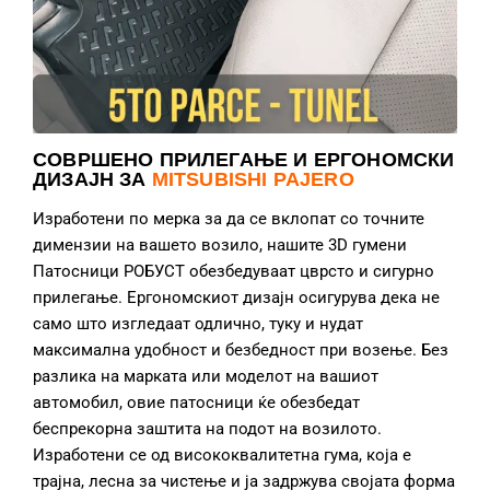
СОВРШЕНО ПРИЛЕГАЊЕ И ЕРГОНОМСКИ
ДИЗАЈН ЗА
MITSUBISHI PAJERO
Изработени по мерка за да се вклопат со точните
димензии на вашето возило, нашите 3D гумени
Патосници РОБУСТ обезбедуваат цврсто и сигурно
прилегање. Ергономскиот дизајн осигурува дека не
само што изгледаат одлично, туку и нудат
максимална удобност и безбедност при возење. Без
разлика на марката или моделот на вашиот
автомобил, овие патосници ќе обезбедат
беспрекорна заштита на подот на возилото.
Изработени се од висококвалитетна гума, која е
трајна, лесна за чистење и ја задржува својата форма