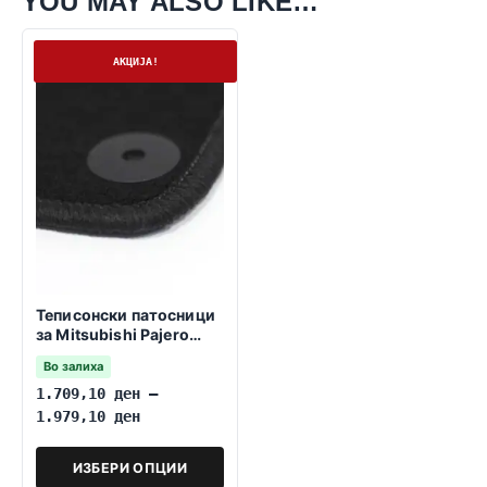
YOU MAY ALSO LIKE…
На залиха
АКЦИЈА!
Теписонски патосници
за Mitsubishi Pajero
2006-2021
Во залиха
1.709,10
ден
–
1.979,10
ден
ИЗБЕРИ ОПЦИИ