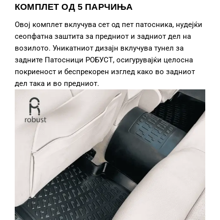
КОМПЛЕТ ОД 5 ПАРЧИЊА
Овој комплет вклучува сет од пет патосника, нудејќи
сеопфатна заштита за предниот и задниот дел на
возилото. Уникатниот дизајн вклучува тунел за
задните Патосници РОБУСТ, осигурувајќи целосна
покриеност и беспрекорен изглед како во задниот
дел така и во предниот.