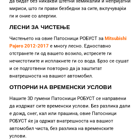
да бидат без никакви штетни хемикалии и непријатни
мириси, што ги прави безбедни за сите, вклучувајќи
ги и оние со алергии.
ЛЕСНИ ЗА ЧИСТЕЊЕ
Чистењето на овие Патосници РОБУСТ за
Mitsubishi
Pajero 2012-2017
е многу лесно. Едноставно
отстранете ги од вашето возило, истресете ги
нечистотиите и исплакнете ги со вода. Брзо се сушат
и се подготвени повторно да ја заштитат
внатрешноста на вашиот автомобил.
ОТПОРНИ НА ВРЕМЕНСКИ УСЛОВИ
Нашите 3D гумени Патосници РОБУСТ се направени
да издржат сите временски услови. Без разлика дали
е дожд, снег, кал или прашина, овие Патосници
РОБУСТ ќе ја одржат внатрешноста на вашиот
автомобил чиста, без разлика на временските
услови.