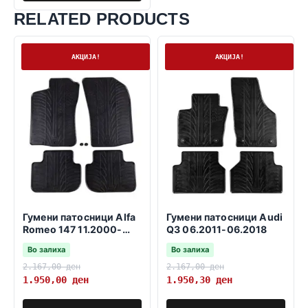
RELATED PRODUCTS
На залиха
На залиха
АКЦИЈА!
АКЦИЈА!
Гумени патосници Alfa
Гумени патосници Audi
Romeo 147 11.2000-
Q3 06.2011-06.2018
03.2010
Во залиха
Во залиха
2.167,00
ден
2.167,00
ден
1.950,00
ден
1.950,30
ден