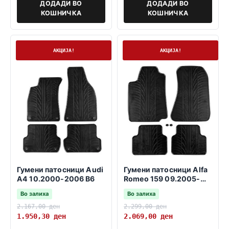
ДОДАДИ ВО
ДОДАДИ ВО
КОШНИЧКА
КОШНИЧКА
На залиха
На залиха
АКЦИЈА!
АКЦИЈА!
Гумени патосници Audi
Гумени патосници Alfa
A4 10.2000-2006 B6
Romeo 159 09.2005-
11.2011
Во залиха
Во залиха
2.167,00
ден
2.299,00
ден
1.950,30
ден
2.069,00
ден