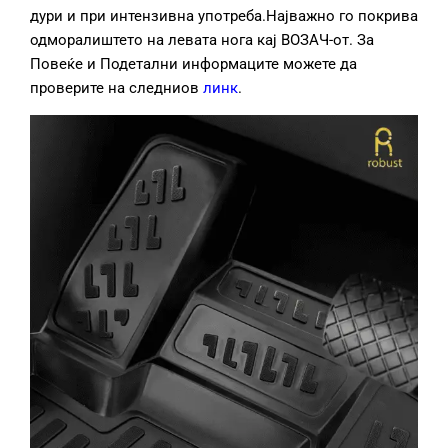
дури и при интензивна употреба.Најважно го покрива
одморалиштето на левата нога кај ВОЗАЧ-от. За
Повеќе и Подетални информаците можете да
проверите на следниов
линк
.