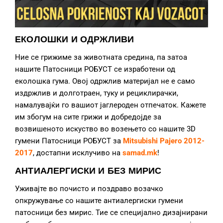
ЕКОЛОШКИ И ОДРЖЛИВИ
Ние се грижиме за животната средина, па затоа
нашите Патосници РОБУСТ се изработени од
еколошка гума. Овој одржлив материјал не е само
издржлив и долготраен, туку и рециклирачки,
намалувајќи го вашиот јаглероден отпечаток. Кажете
им збогум на сите грижи и добредојде за
возвишеното искуство во возењето со нашите 3D
гумени Патосници РОБУСТ за
Mitsubishi Pajero 2012-
2017
, достапни исклучиво на
samad.mk
!
АНТИАЛЕРГИСКИ И БЕЗ МИРИС
Уживајте во почисто и поздраво возачко
опкружување со нашите антиалергиски гумени
патосници без мирис. Тие се специјално дизајнирани