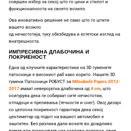
совршен избор за секој што го цени и стилот и
функционалноста на своето возило.
Ова иновативно решение не само што го штити
вашето возило
од нечистотија, туку обезбедува и естетски изглед на
внатрешноста.
ИМПРЕСИВНА ДЛАБОЧИНА И
ПОКРИЕНОСТ
Една од клучните карактеристики на 3D гумените
патосници е високиот раб како корито. Нашите 3D
гумени Патосници РОБУСТ за
Mitsubishi Pajero 2012-
2017
имаат неверојатна длабочина од
4 cm
, што
осигурува дека ги собираат сите нечистотии,
отпадоци и преливања (течности и снег). Овој дизајн
со целосна покриеност гарантира дека секој
центиметар од подот на вашиот автомобил е
заштитен. Без разлика дали возите во дождливо
време или поминувате низ калливи подрачја, овие