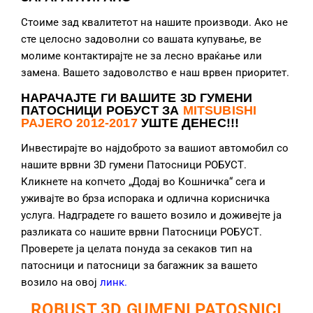
Стоиме зад квалитетот на нашите производи. Ако не
сте целосно задоволни со вашата купување, ве
молиме контактирајте не за лесно враќање или
замена. Вашето задоволство е наш врвен приоритет.
НАРАЧАЈТЕ ГИ ВАШИТЕ 3D ГУМЕНИ
ПАТОСНИЦИ РОБУСТ ЗА
MITSUBISHI
PAJERO 2012-2017
УШТЕ ДЕНЕС!!!
Инвестирајте во најдоброто за вашиот автомобил со
нашите врвни 3D гумени Патосници РОБУСТ.
Кликнете на копчето „Додај во Кошничка“ сега и
уживајте во брза испорака и одлична корисничка
услуга. Надградете го вашето возило и доживејте ја
разликата со нашите врвни Патосници РОБУСТ.
Проверете ја целата понуда за секаков тип на
патосници и патосници за багажник за вашето
возило на овој
линк
.
ROBUST 3D GUMENI PATOSNICI