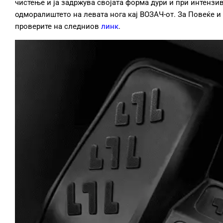
чистење и ја задржува својата форма дури и при интензи
одморалиштето на левата нога кај ВОЗАЧ-от. За Повеќе 
проверите на следниов
линк
.