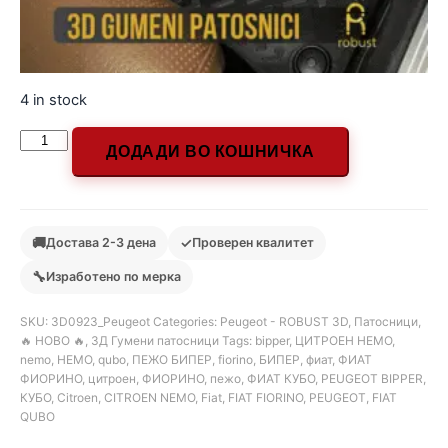
4 in stock
ДОДАДИ ВО КОШНИЧКА
🚚
✓
Достава 2-3 дена
Проверен квалитет
🔧
Изработено по мерка
SKU:
3D0923_Peugeot
Categories:
Peugeot - ROBUST 3D
,
Патосници
,
🔥 НОВО 🔥
,
3Д Гумени патосници
Tags:
bipper
,
ЦИТРОЕН НЕМО
,
nemo
,
НЕМО
,
qubo
,
ПЕЖО БИПЕР
,
fiorino
,
БИПЕР
,
фиат
,
ФИАТ
ФИОРИНО
,
цитроен
,
ФИОРИНО
,
пежо
,
ФИАТ КУБО
,
PEUGEOT BIPPER
,
КУБО
,
Citroen
,
CITROEN NEMO
,
Fiat
,
FIAT FIORINO
,
PEUGEOT
,
FIAT
QUBO