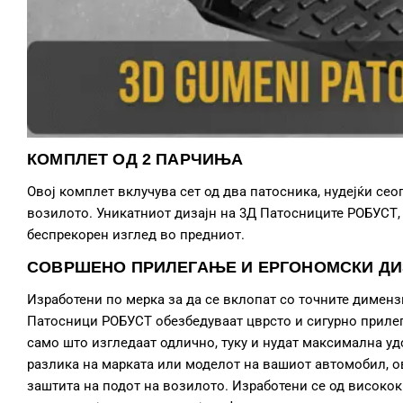
КОМПЛЕТ ОД 2 ПАРЧИЊА
Овој комплет вклучува сет од два патосника, нудејќи се
возилото. Уникатниот дизајн на 3Д Патосниците РОБУСТ,
беспрекорен изглед во предниот.
СОВРШЕНО ПРИЛЕГАЊЕ И ЕРГОНОМСКИ ДИ
Изработени по мерка за да се вклопат со точните дименз
Патосници РОБУСТ обезбедуваат цврсто и сигурно прилег
само што изгледаат одлично, туку и нудат максимална уд
разлика на марката или моделот на вашиот автомобил, о
заштита на подот на возилото. Изработени се од висококва