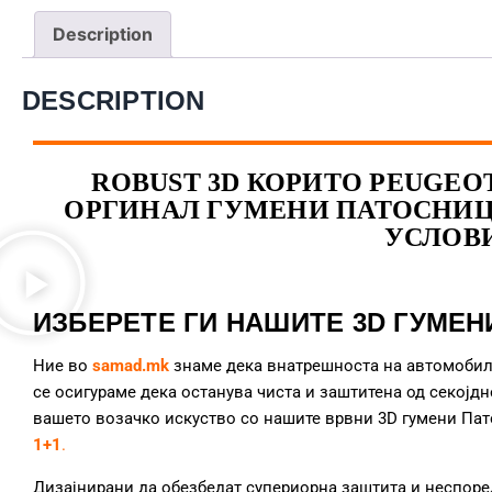
Description
DESCRIPTION
ROBUST 3D КОРИТО PEUGEOT B
ОРГИНАЛ ГУМЕНИ ПАТОСНИЦ
УСЛОВ
ИЗБЕРЕТЕ ГИ НАШИТЕ 3D ГУМЕН
Ние во
samad.mk
знаме дека внатрешноста на автомобило
се осигураме дека останува чиста и заштитена од секој
вашето возачко искуство со нашите врвни 3D гумени Па
1+1
.
Дизајнирани да обезбедат супериорна заштита и неспор