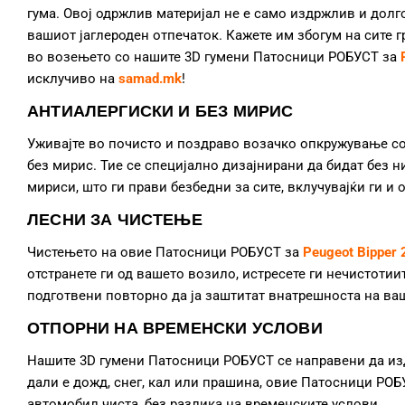
гума. Овој одржлив материјал не е само издржлив и долго
вашиот јаглероден отпечаток. Кажете им збогум на сите 
во возењето со нашите 3D гумени Патосници РОБУСТ за
исклучиво на
samad.mk
!
АНТИАЛЕРГИСКИ И БЕЗ МИРИС
Уживајте во почисто и поздраво возачко опкружување с
без мирис. Тие се специјално дизајнирани да бидат без 
мириси, што ги прави безбедни за сите, вклучувајќи ги и 
ЛЕСНИ ЗА ЧИСТЕЊЕ
Чистењето на овие Патосници РОБУСТ за
Peugeot Bipper
отстранете ги од вашето возило, истресете ги нечистотиит
подготвени повторно да ја заштитат внатрешноста на ва
ОТПОРНИ НА ВРЕМЕНСКИ УСЛОВИ
Нашите 3D гумени Патосници РОБУСТ се направени да из
дали е дожд, снег, кал или прашина, овие Патосници РОБ
автомобил чиста, без разлика на временските услови.