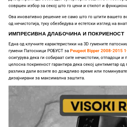
совршен избор за секој што го цени и стилот и функцион
Ова иновативно решение не само што го штити вашето в
од нечистотија, туку обезбедува и естетски изглед на вна
ИМПРЕСИВНА ДЛАБОЧИНА И ПОКРИЕНОСТ
Една од клучните карактеристики на 3D гумените патосни
гумени Патосници РОБУСТ за
Peugeot Bipper 2008-2015 1
осигурува дека ги собираат сите нечистотии, отпадоци и п
целосна покриеност гарантира дека секој центиметар од 
разлика дали возите во дождливо време или поминувате 
дизајнирани за максимална заштита.