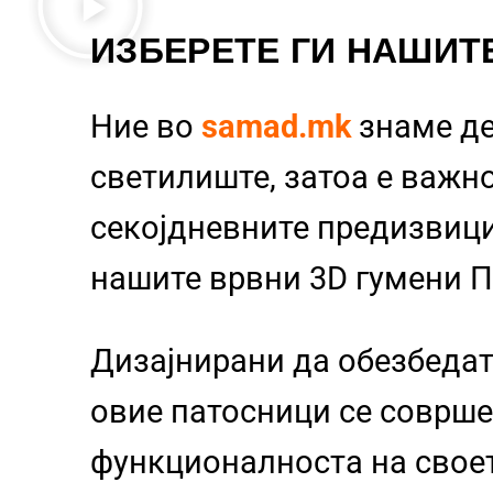
ИЗБЕРЕТЕ ГИ НАШИТ
Ние во
samad.mk
знаме д
светилиште, затоа е важно
секојдневните предизвиц
нашите врвни 3D гумени 
Дизајнирани да обезбедат
овие патосници се совршен
функционалноста на свое