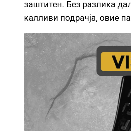
заштитен. Без разлика да
калливи подрачја, овие п