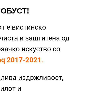
РОБУСТ!
т е вистинско
 чиста и заштитена од
озачко искуство со
aq 2017-2021
.
длива издржливост,
тилот и