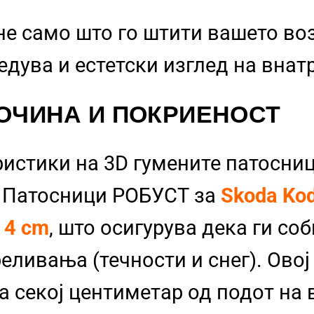
не само што го штити вашето во
бедува и естетски изглед на вна
ОЧИНА И ПОКРИЕНОСТ
ристики на 3D гумените патосниц
и Патосници РОБУСТ за
Skoda Ko
д
4 cm
, што осигурува дека ги со
еливања (течности и снег). Овој
а секој центиметар од подот на