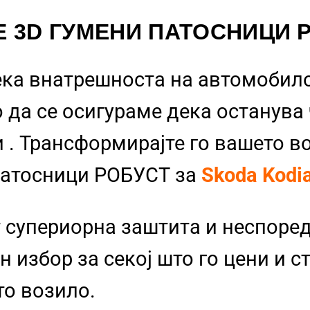
Е 3D ГУМЕНИ ПАТОСНИЦИ 
ека внатрешноста на автомобило
 да се осигураме дека останува
и
. Трансформирајте го вашето в
Патосници РОБУСТ за
Skoda Kodi
 супериорна заштита и неспоре
 избор за секој што го цени и с
то возило.