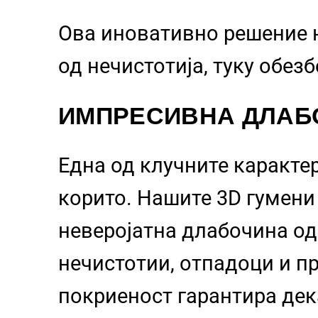
Ова иновативно решение 
од нечистотија, туку обез
ИМПРЕСИВНА ДЛАБ
Една од клучните каракте
корито. Нашите 3D гумен
неверојатна длабочина о
нечистотии, отпадоци и пр
покриеност гарантира дек