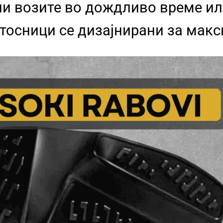
ли возите во дождливо време и
атосници се дизајнирани за мак