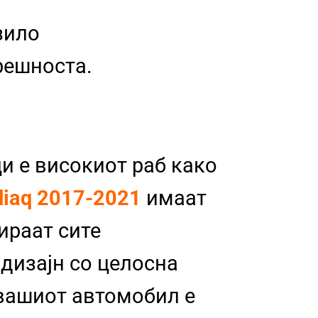
зило
трешноста.
и е високиот раб како
diaq 2017-2021
имаат
бираат сите
 дизајн со целосна
 вашиот автомобил е