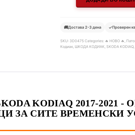
🚚
✓
Достава 2-3 дена
Проверен к
SKU:
3D0475
Categories:
🔥 НОВО 🔥
,
Пато
Кодиак
,
ШКОДА КОДИАК
,
SKODA KODIAQ
KODA KODIAQ 2017-2021 -
И ЗА СИТЕ ВРЕМЕНСКИ 