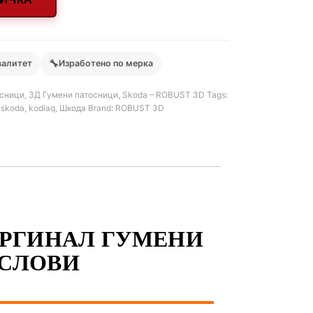
🔧
валитет
Изработено по мерка
сници
,
3Д Гумени патосници
,
Skoda – ROBUST 3D
Tags:
,
skoda
,
kodiaq
,
Шкода
Brand:
ROBUST 3D
 ОРГИНАЛ ГУМЕНИ
УСЛОВИ