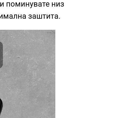
ли поминувате низ
симална заштита.