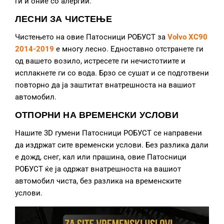
ги и оние со алергии.
ЛЕСНИ ЗА ЧИСТЕЊЕ
Чистењето на овие Патосници РОБУСТ за
Volvo XC90
2014-2019
е многу лесно. Едноставно отстранете ги
од вашето возило, истресете ги нечистотиите и
исплакнете ги со вода. Брзо се сушат и се подготвени
повторно да ја заштитат внатрешноста на вашиот
автомобил.
ОТПОРНИ НА ВРЕМЕНСКИ УСЛОВИ
Нашите 3D гумени Патосници РОБУСТ се направени
да издржат сите временски услови. Без разлика дали
е дожд, снег, кал или прашина, овие Патосници
РОБУСТ ќе ја одржат внатрешноста на вашиот
автомобил чиста, без разлика на временските
услови.