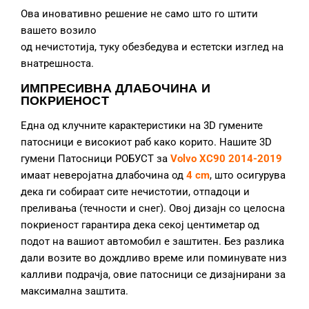
Ова иновативно решение не само што го штити
вашето возило
од нечистотија, туку обезбедува и естетски изглед на
внатрешноста.
ИМПРЕСИВНА ДЛАБОЧИНА И
ПОКРИЕНОСТ
Една од клучните карактеристики на 3D гумените
патосници е високиот раб како корито. Нашите 3D
гумени Патосници РОБУСТ за
Volvo XC90 2014-2019
имаат неверојатна длабочина од
4 cm
, што осигурува
дека ги собираат сите нечистотии, отпадоци и
преливања (течности и снег). Овој дизајн со целосна
покриеност гарантира дека секој центиметар од
подот на вашиот автомобил е заштитен. Без разлика
дали возите во дождливо време или поминувате низ
калливи подрачја, овие патосници се дизајнирани за
максимална заштита.