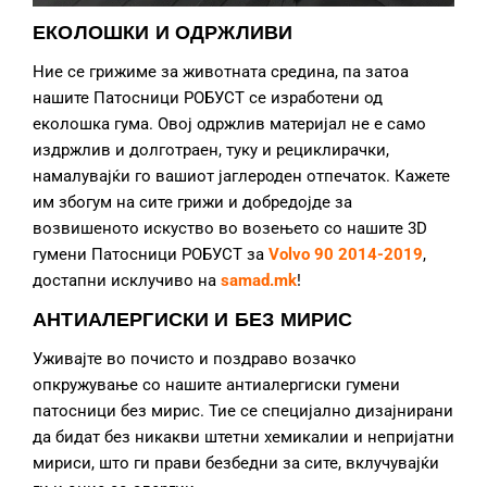
ЕКОЛОШКИ И ОДРЖЛИВИ
Ние се грижиме за животната средина, па затоа
нашите Патосници РОБУСТ се изработени од
еколошка гума. Овој одржлив материјал не е само
издржлив и долготраен, туку и рециклирачки,
намалувајќи го вашиот јаглероден отпечаток. Кажете
им збогум на сите грижи и добредојде за
возвишеното искуство во возењето со нашите 3D
гумени Патосници РОБУСТ за
Volvo 90 2014-2019
,
достапни исклучиво на
samad.mk
!
АНТИАЛЕРГИСКИ И БЕЗ МИРИС
Уживајте во почисто и поздраво возачко
опкружување со нашите антиалергиски гумени
патосници без мирис. Тие се специјално дизајнирани
да бидат без никакви штетни хемикалии и непријатни
мириси, што ги прави безбедни за сите, вклучувајќи