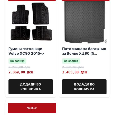
Гумени патосници
Патосница за багажник
Volvo XC90 2015->
за Волво ХЦ90 (5
седишта) 2015->
Во залиха
Во залиха
2.299,00
ден
2.900,00
ден
2.069,00
ден
2.465,00
ден
ДОДАДИ ВО
ДОДАДИ ВО
КОШНИЧКА
КОШНИЧКА
На залиха
АКЦИЈА!