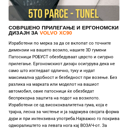
СОВРШЕНО ПРИЛЕГАЊЕ И ЕРГОНОМСКИ
ДИЗАЈН ЗА
VOLVO XC90
Изработени по мерка за да се вклопат со точните
димензии на вашето возило, нашите 3D гумени
Патосници РОБУСТ обезбедуваат цврсто и сигурно
прилегање. Ергономскиот дизајн осигурува дека не
само што изгледаат одлично, туку и нудат
максимална удобност и безбедност при возење. Без
разлика на марката или моделот на вашиот
автомобил, овие патосници ќе обезбедат
беспрекорна заштита на подот на возилото.
Изработени се од висококвалитетна гума, која е
трајна, лесна за чистење и ја задржува својата форма
дури и при интензивна употреба.Најважно го покрива
одморалиштето на левата нога кај ВОЗАЧ-от. За