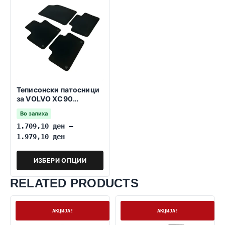
Теписонски патосници
за VOLVO XC90
01.2014-2026
Во залиха
1.709,10
ден
–
1.979,10
ден
ИЗБЕРИ ОПЦИИ
RELATED PRODUCTS
На залиха
На залиха
АКЦИЈА!
АКЦИЈА!