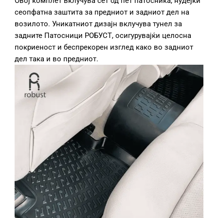
Овој комплет вклучува сет од пет патосника, нудејќи
сеопфатна заштита за предниот и задниот дел на
возилото. Уникатниот дизајн вклучува тунел за
задните Патосници РОБУСТ, осигурувајќи целосна
покриеност и беспрекорен изглед како во задниот
дел така и во предниот.