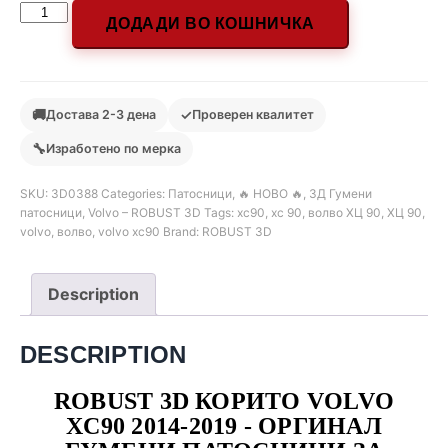
ДОДАДИ ВО КОШНИЧКА
🚚
✓
Достава 2-3 дена
Проверен квалитет
🔧
Изработено по мерка
SKU:
3D0388
Categories:
Патосници
,
🔥 НОВО 🔥
,
3Д Гумени
патосници
,
Volvo – ROBUST 3D
Tags:
xc90
,
xc 90
,
волво ХЦ 90
,
ХЦ 90
,
volvo
,
волво
,
volvo xc90
Brand:
ROBUST 3D
Description
DESCRIPTION
ROBUST 3D КОРИТО VOLVO
XC90 2014-2019 - ОРГИНАЛ