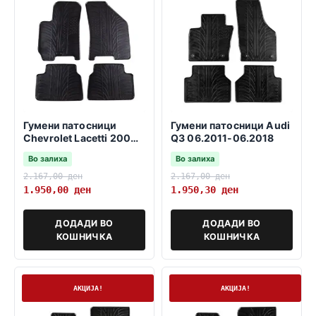
Гумени патосници
Гумени патосници Audi
Chevrolet Lacetti 2004-
Q3 06.2011-06.2018
2010
Во залиха
Во залиха
2.167,00
ден
2.167,00
ден
1.950,00
ден
1.950,30
ден
ДОДАДИ ВО
ДОДАДИ ВО
КОШНИЧКА
КОШНИЧКА
На залиха
На залиха
АКЦИЈА!
АКЦИЈА!