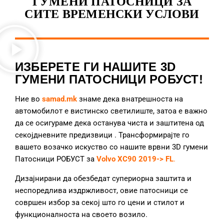
ГУМЕНИ ПАТОСНИЦИ ЗА
СИТЕ ВРЕМЕНСКИ УСЛОВИ
ИЗБЕРЕТЕ ГИ НАШИТЕ 3D
ГУМЕНИ ПАТОСНИЦИ РОБУСТ!
Ние во
samad.mk
знаме дека внатрешноста на
автомобилот е вистинско светилиште, затоа е важно
да се осигураме дека останува чиста и заштитена од
секојдневните предизвици
. Трансформирајте го
вашето возачко искуство со нашите врвни 3D гумени
Патосници РОБУСТ за
Volvo XC90 2019-> FL
.
Дизајнирани да обезбедат супериорна заштита и
неспоредлива издржливост, овие патосници се
совршен избор за секој што го цени и стилот и
функционалноста на своето возило.