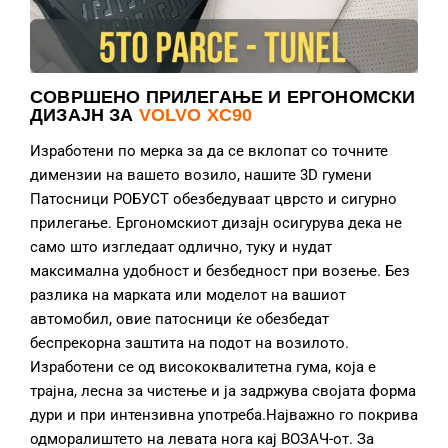
СОВРШЕНО ПРИЛЕГАЊЕ И ЕРГОНОМСКИ
ДИЗАЈН ЗА
VOLVO XC90
Изработени по мерка за да се вклопат со точните
димензии на вашето возило, нашите 3D гумени
Патосници РОБУСТ обезбедуваат цврсто и сигурно
прилегање. Ергономскиот дизајн осигурува дека не
само што изгледаат одлично, туку и нудат
максимална удобност и безбедност при возење. Без
разлика на марката или моделот на вашиот
автомобил, овие патосници ќе обезбедат
беспрекорна заштита на подот на возилото.
Изработени се од висококвалитетна гума, која е
трајна, лесна за чистење и ја задржува својата форма
дури и при интензивна употреба.Најважно го покрива
одморалиштето на левата нога кај ВОЗАЧ-от. За