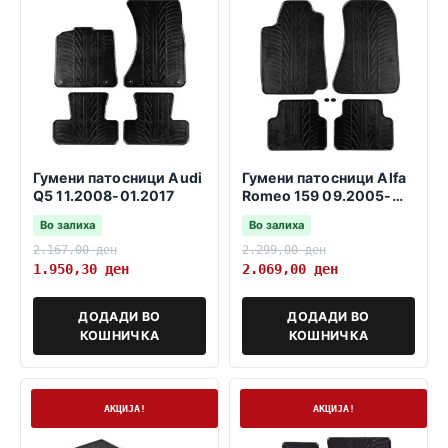
Гумени патосници Audi
Гумени патосници Alfa
Q5 11.2008-01.2017
Romeo 159 09.2005-
11.2011
Во залиха
Во залиха
2.167,00
ден
2.299,00
ден
1.950,30
ден
2.069,00
ден
ДОДАДИ ВО
ДОДАДИ ВО
КОШНИЧКА
КОШНИЧКА
На залиха
На залиха
АКЦИЈА!
АКЦИЈА!