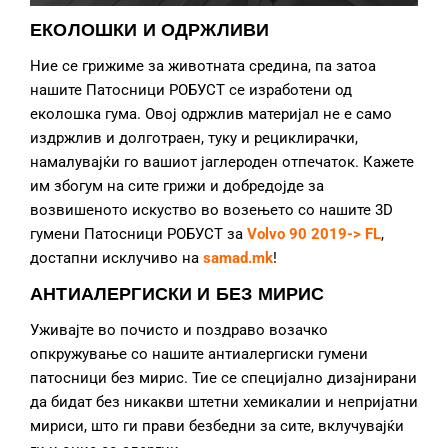
ЕКОЛОШКИ И ОДРЖЛИВИ
Ние се грижиме за животната средина, па затоа
нашите Патосници РОБУСТ се изработени од
еколошка гума. Овој одржлив материјал не е само
издржлив и долготраен, туку и рециклирачки,
намалувајќи го вашиот јаглероден отпечаток. Кажете
им збогум на сите грижи и добредојде за
возвишеното искуство во возењето со нашите 3D
гумени Патосници РОБУСТ за
Volvo 90 2019-> FL
,
достапни исклучиво на
samad.mk
!
АНТИАЛЕРГИСКИ И БЕЗ МИРИС
Уживајте во почисто и поздраво возачко
опкружување со нашите антиалергиски гумени
патосници без мирис. Тие се специјално дизајнирани
да бидат без никакви штетни хемикалии и непријатни
мириси, што ги прави безбедни за сите, вклучувајќи