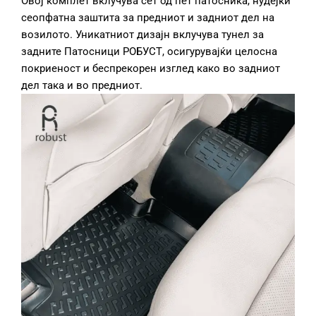
Овој комплет вклучува сет од пет патосника, нудејќи
сеопфатна заштита за предниот и задниот дел на
возилото. Уникатниот дизајн вклучува тунел за
задните Патосници РОБУСТ, осигурувајќи целосна
покриеност и беспрекорен изглед како во задниот
дел така и во предниот.