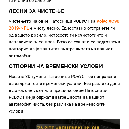
ги и оние со алергии.
ЛЕСНИ ЗА ЧИСТЕЊЕ
Чистењето на овие Патосници РОБУСТ за
Volvo XC90
2019-> FL
е многу лесно. Едноставно отстранете ги
од вашето возило, истресете ги нечистотиите и
исплакнете ги со вода. Брзо се сушат и се подготвени
повторно да ја заштитат внатрешноста на вашиот
автомобил.
ОТПОРНИ НА ВРЕМЕНСКИ УСЛОВИ
Нашите 3D гумени Патосници РОБУСТ се направени
да издржат сите временски услови. Без разлика дали
е дожд, снег, кал или прашина, овие Патосници
РОБУСТ ќе ја одржат внатрешноста на вашиот
автомобил чиста, без разлика на временските
услови.