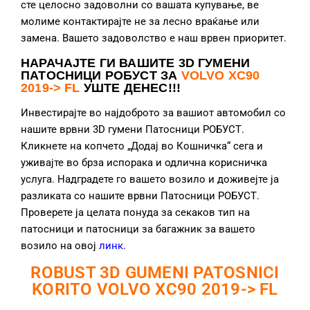
сте целосно задоволни со вашата купување, ве
молиме контактирајте не за лесно враќање или
замена. Вашето задоволство е наш врвен приоритет.
НАРАЧАЈТЕ ГИ ВАШИТЕ 3D ГУМЕНИ
ПАТОСНИЦИ РОБУСТ ЗА
VOLVO XC90
2019-> FL
УШТЕ ДЕНЕС!!!
Инвестирајте во најдоброто за вашиот автомобил со
нашите врвни 3D гумени Патосници РОБУСТ.
Кликнете на копчето „Додај во Кошничка“ сега и
уживајте во брза испорака и одлична корисничка
услуга. Надградете го вашето возило и доживејте ја
разликата со нашите врвни Патосници РОБУСТ.
Проверете ја целата понуда за секаков тип на
патосници и патосници за багажник за вашето
возило на овој
линк
.
ROBUST 3D GUMENI PATOSNICI
KORITO VOLVO XC90 2019-> FL