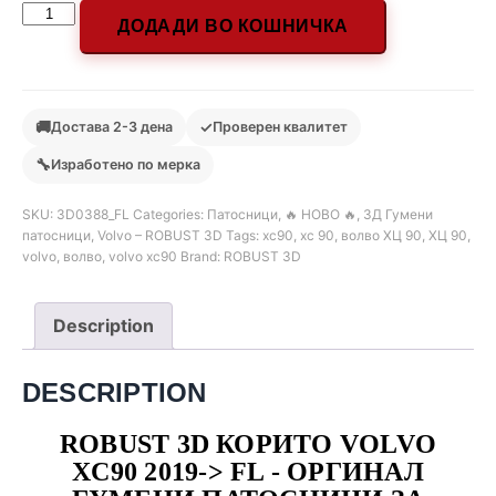
ДОДАДИ ВО КОШНИЧКА
🚚
✓
Достава 2-3 дена
Проверен квалитет
🔧
Изработено по мерка
SKU:
3D0388_FL
Categories:
Патосници
,
🔥 НОВО 🔥
,
3Д Гумени
патосници
,
Volvo – ROBUST 3D
Tags:
xc90
,
xc 90
,
волво ХЦ 90
,
ХЦ 90
,
volvo
,
волво
,
volvo xc90
Brand:
ROBUST 3D
Description
DESCRIPTION
ROBUST 3D КОРИТО VOLVO
XC90 2019-> FL - ОРГИНАЛ