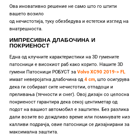
Ова иновативно решение не само што го штити
вашето возило
од нечистотија, туку обезбедува и естетски изглед на
внатрешноста.
ИМПРЕСИВНА ДЛАБОЧИНА И
ПОКРИЕНОСТ
Една од клучните карактеристики на 3D гумените
патосници е високиот раб како корито. Нашите 3D
гумени Патосници РОБУСТ за
Volvo XC90 2019-> FL
имаат неверојатна длабочина од
4 cm
, што осигурува
дека ги собираат сите нечистотии, отпадоци и
преливања (течности и снег). Овој дизајн со целосна
покриеност гарантира дека секој центиметар од
подот на вашиот автомобил е заштитен. Без разлика
дали возите во дождливо време или поминувате низ
калливи подрачја, овие патосници се дизајнирани за
максимална заштита.