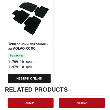
Теписонски патосници
за VOLVO XC90
01.2014-2026
Во залиха
1.709,10
ден
–
1.979,10
ден
ИЗБЕРИ ОПЦИИ
RELATED PRODUCTS
На залиха
На залиха
АКЦИЈА!
АКЦИЈА!