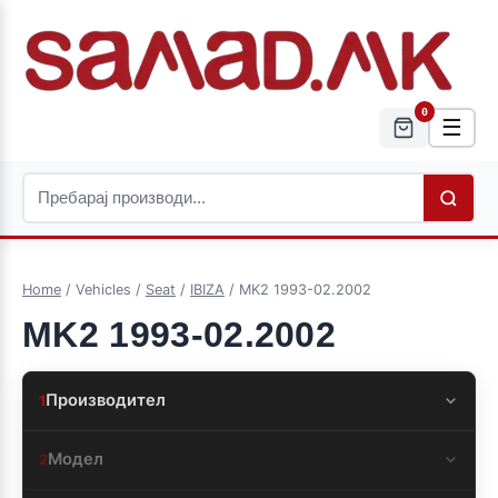
0
☰
Home
/ Vehicles /
Seat
/
IBIZA
/ MK2 1993-02.2002
MK2 1993-02.2002
Производител
1
Модел
2