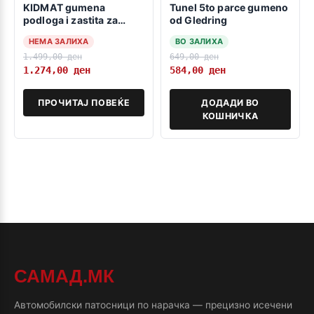
KIDMAT gumena
Tunel 5to parce gumeno
podloga i zastita za
od Gledring
detsko sediste
НЕМА ЗАЛИХА
ВО ЗАЛИХА
1.499,00
ден
649,00
ден
1.274,00
ден
584,00
ден
ПРОЧИТАЈ ПОВЕЌЕ
ДОДАДИ ВО
КОШНИЧКА
САМАД.МК
Автомобилски патосници по нарачка — прецизно исечени