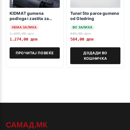
KIDMAT gumena
Tunel 5to parce gumeno
podloga i zastita za
od Gledring
detsko sediste
НЕМА ЗАЛИХА
ВО ЗАЛИХА
1.499,00
ден
649,00
ден
1.274,00
ден
584,00
ден
ПРОЧИТАЈ ПОВЕЌЕ
ДОДАДИ ВО
КОШНИЧКА
САМАД.МК