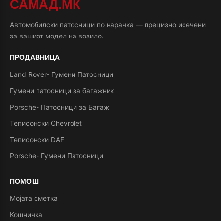
САМАД.МК
Автомобилски патосници по нарачка — прецизно исечени
за вашиот модел на возило.
ПРОДАВНИЦА
Land Rover- Гумени Патосници
Гумени патосници за багажник
Porsche- Патосници за Багаж
Теписонски Chevrolet
Теписонски DAF
Porsche- Гумени Патосници
ПОМОШ
Мојата сметка
Кошничка