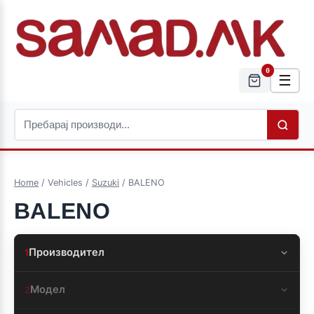
0
☰
Home
/ Vehicles /
Suzuki
/ BALENO
BALENO
Производител
1
Модел
2