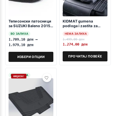
Теписонски патосници
KIDMAT gumena
за SUZUKI Baleno 2015-
podloga i zastita za
2020
detsko sediste
ВО ЗАЛИХА
НЕМА ЗАЛИХА
1.709,10
ден
–
1.499,00
ден
1.274,00
ден
1.979,10
ден
ПРОЧИТАЈ ПОВЕЌЕ
ИЗБЕРИ ОПЦИИ
НА ЗАЛИХА
АКЦИЈА!