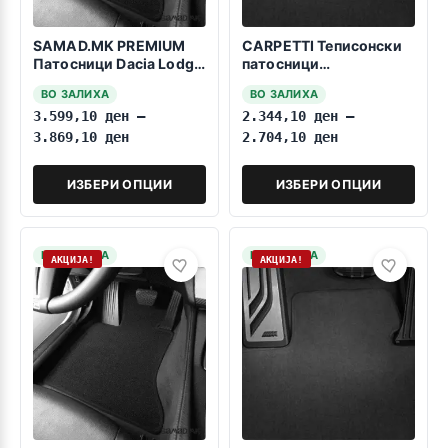
SAMAD.MK PREMIUM
CARPETTI Теписонски
Патосници Dacia Lodgy
патосници
2012-2024 7 sedista
компатибилни за Дачиа
ВО ЗАЛИХА
ВО ЗАЛИХА
Лоџи 2012-> 3 реда
3.599,10
ден
–
2.344,10
ден
–
3.869,10
ден
2.704,10
ден
ИЗБЕРИ ОПЦИИ
ИЗБЕРИ ОПЦИИ
НА ЗАЛИХА
НА ЗАЛИХА
АКЦИЈА!
АКЦИЈА!