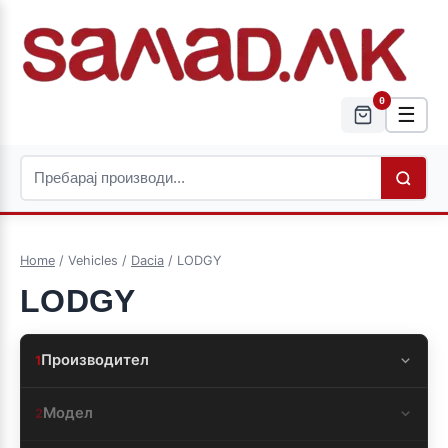
0
☰
Home
/ Vehicles /
Dacia
/ LODGY
LODGY
Производител
1
Модел
2