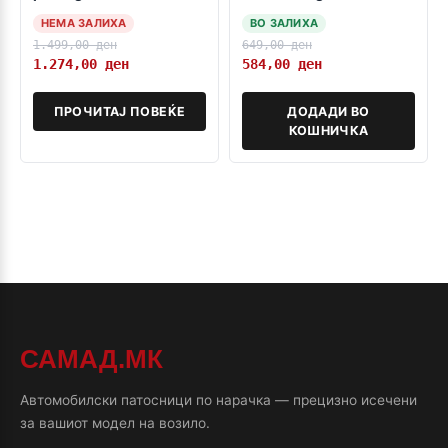
detsko sediste
НЕМА ЗАЛИХА
ВО ЗАЛИХА
1.499,00
ден
649,00
ден
1.274,00
ден
584,00
ден
ПРОЧИТАЈ ПОВЕЌЕ
ДОДАДИ ВО
КОШНИЧКА
САМАД.МК
Автомобилски патосници по нарачка — прецизно исечени
за вашиот модел на возило.