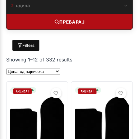
Година
3
ПРЕБАРАЈ
Filters
Showing 1–12 of 332 results
НА ЗАЛИХА
НА ЗАЛИХА
АКЦИЈА!
АКЦИЈА!