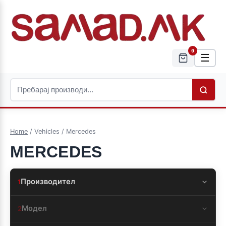
0
☰
Home
/ Vehicles / Mercedes
MERCEDES
Производител
1
Модел
2