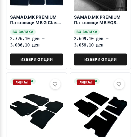
SAMAD.MK PREMIUM
SAMAD.MK PREMIUM
Патосници MB G Class
Патосници MB EQS
W464 2018->>
V297 2021>>>
ВО ЗАЛИХА
ВО ЗАЛИХА
2.726,10
ден
–
2.699,10
ден
–
3.086,10
ден
3.059,10
ден
ИЗБЕРИ ОПЦИИ
ИЗБЕРИ ОПЦИИ
НА ЗАЛИХА
НА ЗАЛИХА
АКЦИЈА!
АКЦИЈА!