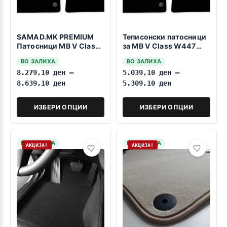
SAMAD.MK PREMIUM
Теписонски патосници
Патосници MB V Class
за MB V Class W447
W447 2014>>>3 reda
2014->3 reda
ВО ЗАЛИХА
ВО ЗАЛИХА
8.279,10
ден
–
5.039,10
ден
–
8.639,10
ден
5.309,10
ден
ИЗБЕРИ ОПЦИИ
ИЗБЕРИ ОПЦИИ
НА ЗАЛИХА
НА ЗАЛИХА
АКЦИЈА!
АКЦИЈА!