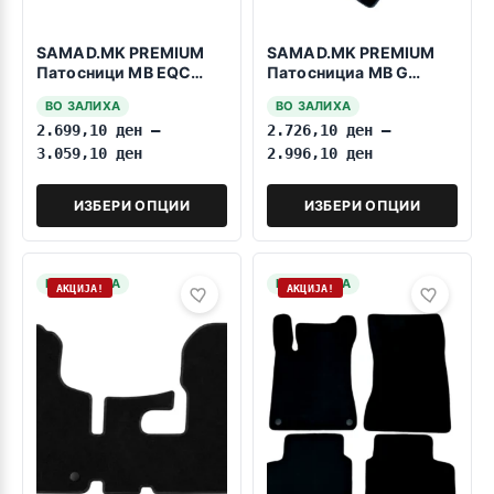
SAMAD.MK PREMIUM
SAMAD.MK PREMIUM
Патосници MB EQC
Патоснициа MB G
N293 2019>>>
CLASS W463 1990-
ВО ЗАЛИХА
ВО ЗАЛИХА
2018 5ком
2.699,10
ден
–
2.726,10
ден
–
3.059,10
ден
2.996,10
ден
ИЗБЕРИ ОПЦИИ
ИЗБЕРИ ОПЦИИ
НА ЗАЛИХА
НА ЗАЛИХА
АКЦИЈА!
АКЦИЈА!