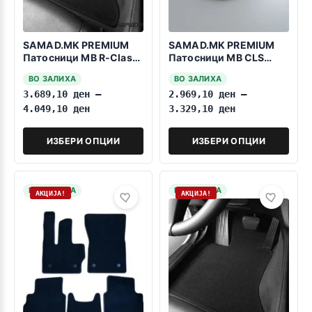
SAMAD.MK PREMIUM
SAMAD.MK PREMIUM
Патосници MB R-Class
Патосници MB CLS
W251 2006-2014
C219 2004-2010 Beige
ВО ЗАЛИХА
ВО ЗАЛИХА
Kratka baza
3.689,10
ден
–
2.969,10
ден
–
4.049,10
ден
3.329,10
ден
ИЗБЕРИ ОПЦИИ
ИЗБЕРИ ОПЦИИ
НА ЗАЛИХА
НА ЗАЛИХА
АКЦИЈА!
АКЦИЈА!