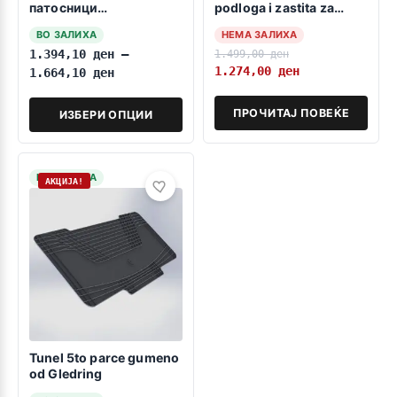
патосници
podloga i zastita za
компатибилни за Фиат
detsko sediste
ВО ЗАЛИХА
НЕМА ЗАЛИХА
Панда ВАН 1+1
1.394,10
ден
–
1.499,00
ден
08.2003-01.2012
1.274,00
ден
1.664,10
ден
ПРОЧИТАЈ ПОВЕЌЕ
ИЗБЕРИ ОПЦИИ
НА ЗАЛИХА
АКЦИЈА!
Tunel 5to parce gumeno
od Gledring