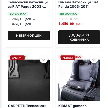
Теписонски патосници
Гумени Патосници Fiat
за FIAT Panda 2003-
Panda 2003-2011
2012
ВО ЗАЛИХА
ВО ЗАЛИХА
1.709,10
ден
–
2.167,00
ден
1.950,00
ден
1.979,10
ден
ДОДАДИ ВО
ИЗБЕРИ ОПЦИИ
КОШНИЧКА
НА ЗАЛИХА
НЕМА ЗАЛИХА
АКЦИЈА!
АКЦИЈА!
CARPETTI Теписонски
KIDMAT gumena