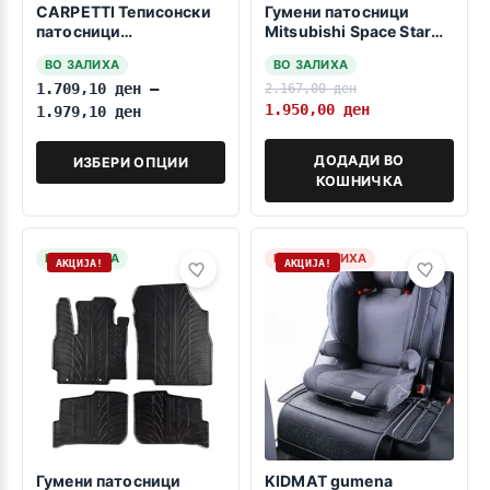
CARPETTI Теписонски
Гумени патосници
патосници
Mitsubishi Space Star
компатибилни за
2018->
ВО ЗАЛИХА
ВО ЗАЛИХА
Мицубиши СПЕЈС
1.709,10
ден
–
2.167,00
ден
СТАР 01.2014-12.2017 /
2018->
1.950,00
ден
1.979,10
ден
ДОДАДИ ВО
ИЗБЕРИ ОПЦИИ
КОШНИЧКА
НА ЗАЛИХА
НЕМА ЗАЛИХА
АКЦИЈА!
АКЦИЈА!
Гумени патосници
KIDMAT gumena