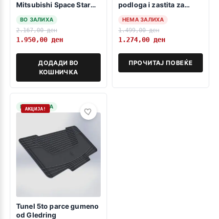
Mitsubishi Space Star
podloga i zastita za
2014-2017
detsko sediste
ВО ЗАЛИХА
НЕМА ЗАЛИХА
2.167,00
ден
1.499,00
ден
1.950,00
ден
1.274,00
ден
ДОДАДИ ВО
ПРОЧИТАЈ ПОВЕЌЕ
КОШНИЧКА
НА ЗАЛИХА
АКЦИЈА!
Tunel 5to parce gumeno
od Gledring