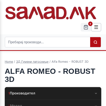
0
☰
Home
/
3Д Гумени патосници
/ Alfa Romeo - ROBUST 3D
ALFA ROMEO - ROBUST
3D
Производител
1
Модел
2