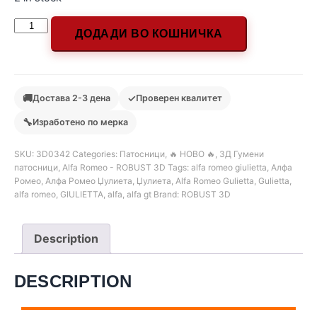
ДОДАДИ ВО КОШНИЧКА
🚚
✓
Достава 2-3 дена
Проверен квалитет
🔧
Изработено по мерка
SKU:
3D0342
Categories:
Патосници
,
🔥 НОВО 🔥
,
3Д Гумени
патосници
,
Alfa Romeo - ROBUST 3D
Tags:
alfa romeo giulietta
,
Алфа
Ромео
,
Алфа Ромео Џулиета
,
Џулиета
,
Alfa Romeo Gulietta
,
Gulietta
,
alfa romeo
,
GIULIETTA
,
alfa
,
alfa gt
Brand:
ROBUST 3D
Description
DESCRIPTION