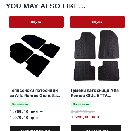
YOU MAY ALSO LIKE…
На залиха
На залиха
АКЦИЈА!
АКЦИЈА!
Теписонски патосници
Гумени патосници Alfa
за Alfa Romeo Giulietta
Romeo GIULIETTA
2010-2020
2010->
Во залиха
Во залиха
1.709,10
ден
–
2.167,00
ден
1.950,00
ден
1.979,10
ден
ДОДАДИ ВО