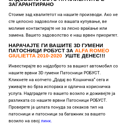
ЗАГАРАНТИРАНО
Стоиме зад квалитетот на нашите производи. Ако не
сте целосно задоволни со вашата купување, ве
молиме контактирајте не за лесно враќање или
замена. Вашето задоволство е наш врвен приоритет.
НАРАЧАЈТЕ ГИ ВАШИТЕ 3D ГУМЕНИ
ПАТОСНИЦИ РОБУСТ ЗА
ALFA ROMEO
GIULIETTA 2010-2020
УШТЕ ДЕНЕС!!!
Инвестирајте во најдоброто за вашиот автомобил со
нашите врвни 3D гумени Патосници РОБУСТ.
Кликнете на копчето „Додај во Кошничка“ сега и
уживајте во брза испорака и одлична корисничка
услуга. Надградете го вашето возило и доживејте ја
разликата со нашите врвни Патосници РОБУСТ.
Проверете ја целата понуда за секаков тип на
патосници и патосници за багажник за вашето
возило на овој
линк
.