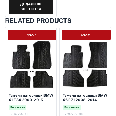
ДОДАДИ ВО
КОШНИЧКА
RELATED PRODUCTS
На залиха
На залиха
АКЦИЈА!
АКЦИЈА!
Гумени патосници BMW
Гумени патосници BMW
X1 E84 2009-2015
X6 E71 2008-2014
Во залиха
Во залиха
2.167,00
ден
2.299,00
ден