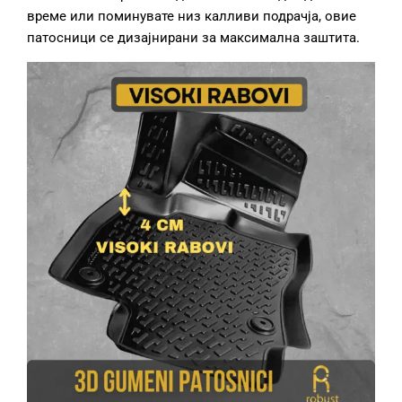
време или поминувате низ калливи подрачја, овие
патосници се дизајнирани за максимална заштита.