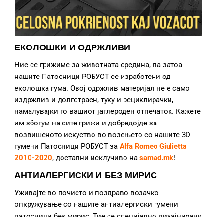
ЕКОЛОШКИ И ОДРЖЛИВИ
Ние се грижиме за животната средина, па затоа
нашите Патосници РОБУСТ се изработени од
еколошка гума. Овој одржлив материјал не е само
издржлив и долготраен, туку и рециклирачки,
намалувајќи го вашиот јаглероден отпечаток. Кажете
им збогум на сите грижи и добредојде за
возвишеното искуство во возењето со нашите 3D
гумени Патосници РОБУСТ за
Alfa Romeo Giulietta
2010-2020
, достапни исклучиво на
samad.mk
!
АНТИАЛЕРГИСКИ И БЕЗ МИРИС
Уживајте во почисто и поздраво возачко
опкружување со нашите антиалергиски гумени
патосници без мирис. Тие се специјално дизајнирани