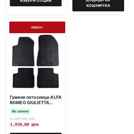
ИЗБЕРИ ОПЦИИ
КОШНИЧКА
На залиха
АКЦИЈА!
Гумени патосници ALFA
ROMEO GIULIETTA
2014->
Во залиха
2.167,00
ден
1.950,00
ден