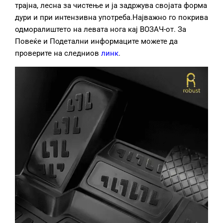
трајна, лесна за чистење и ја задржува својата форма
дури и при интензивна употреба.Најважно го покрива
одморалиштето на левата нога кај ВОЗАЧ-от. За
Повеќе и Подетални информаците можете да
проверите на следниов
линк
.