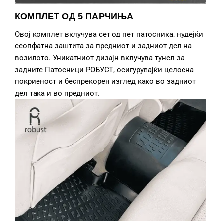
КОМПЛЕТ ОД 5 ПАРЧИЊА
Овој комплет вклучува сет од пет патосника, нудејќи
сеопфатна заштита за предниот и задниот дел на
возилото. Уникатниот дизајн вклучува тунел за
задните Патосници РОБУСТ, осигурувајќи целосна
покриеност и беспрекорен изглед како во задниот
дел така и во предниот.