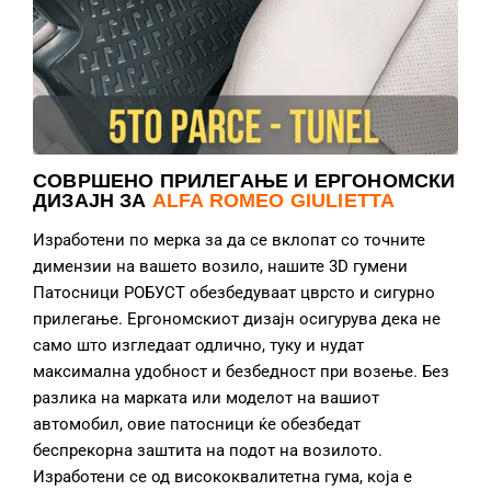
СОВРШЕНО ПРИЛЕГАЊЕ И ЕРГОНОМСКИ
ДИЗАЈН ЗА
ALFA ROMEO GIULIETTA
Изработени по мерка за да се вклопат со точните
димензии на вашето возило, нашите 3D гумени
Патосници РОБУСТ обезбедуваат цврсто и сигурно
прилегање. Ергономскиот дизајн осигурува дека не
само што изгледаат одлично, туку и нудат
максимална удобност и безбедност при возење. Без
разлика на марката или моделот на вашиот
автомобил, овие патосници ќе обезбедат
беспрекорна заштита на подот на возилото.
Изработени се од висококвалитетна гума, која е