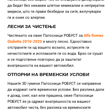
да бидат без никакви штетни хемикалии и непријатни
мириси, што ги прави безбедни за сите, вклучувајќи
ги и оние со алергии.
ЛЕСНИ ЗА ЧИСТЕЊЕ
Чистењето на овие Патосници РОБУСТ за
Alfa Romeo
Giulietta 2010-2020
е многу лесно. Едноставно
отстранете ги од вашето возило, истресете ги
нечистотиите и исплакнете ги со вода. Брзо се сушат
и се подготвени повторно да ја заштитат
внатрешноста на вашиот автомобил.
ОТПОРНИ НА ВРЕМЕНСКИ УСЛОВИ
Нашите 3D гумени Патосници РОБУСТ се направени
да издржат сите временски услови. Без разлика дали
е дожд, снег, кал или прашина, овие Патосници
РОБУСТ ќе ја одржат внатрешноста на вашиот
автомобил чиста, без разлика на временските