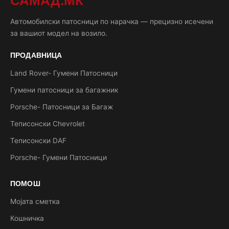
САМАД.МК
Автомобилски патосници по нарачка — прецизно исечени
за вашиот модел на возило.
ПРОДАВНИЦА
Land Rover- Гумени Патосници
Гумени патосници за багажник
Porsche- Патосници за Багаж
Теписонски Chevrolet
Теписонски DAF
Porsche- Гумени Патосници
ПОМОШ
Мојата сметка
Кошничка