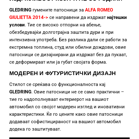
GLEDRING
гумените патосници за
ALFA ROMEO
GIULIETTA 2014->
се направени да издржат
најтешки
услови
. Тие се високо отпорни на абење,
обезбедувајќи долготрајна заштита дури и при
интензивна употреба. Без разлика дали се работи за
екстремна топлина, студ или обилни дождови, овие
патосници се дизајнирани да издржат без да пукаат,
се деформираат или ја губат својата форма.
МОДЕРЕН И ФУТУРИСТИЧКИ ДИЗАЈН
Стилот се среќава со функционалноста кај
GLEDRING
. Овие патосници не се само практични –
тие го надополнуваат ентериерот на вашиот
автомобил со својот модерен изглед и иновативни
карактеристики. Ќе го цените како овие патосници
додаваат софистицираност на вашиот автомобил
додека го заштитуваат.