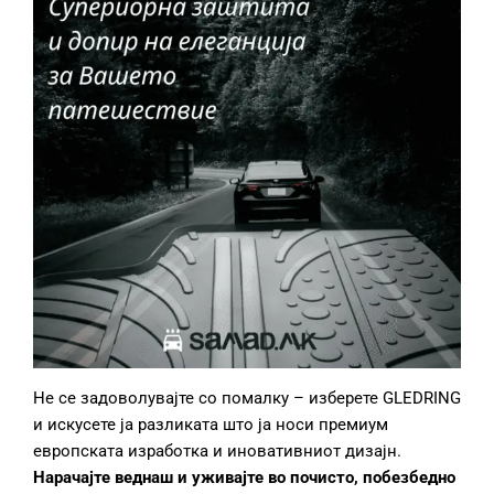
Не се задоволувајте со помалку – изберете GLEDRING
и искусете ја разликата што ја носи премиум
европската изработка и иновативниот дизајн.
Нарачајте веднаш и уживајте во почисто, побезбедно