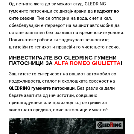
Од летната жега до зимскиот студ, GLEDRING
гумените патосници се дизајнирани да
издржат во
сите сезони
. Тие се отпорни на вода, снег и кал,
обезбедувајќи ентериерот на вашиот автомобил да
остане заштитен без разлика на временските услови.
Подигнатите рабови ги задржуваат течностите,
штитејќи го тепихот и правејќи го чистењето лесно.
ИНВЕСТИРАЈТЕ ВО GLEDRING ГУМЕНИ
ПАТОСНИЦИ
ЗА
ALFA ROMEO GIULIETTA
!
Заштитете го ентериерот на вашиот автомобил со
издржливоста, стилот и еколошката свесност на
GLEDRING гумените патосници
. Без разлика дали
барате заштита од нечистотии, совршено
прилагодување или производ кој се грижи за
животната средина, овие патосници имаат сè.