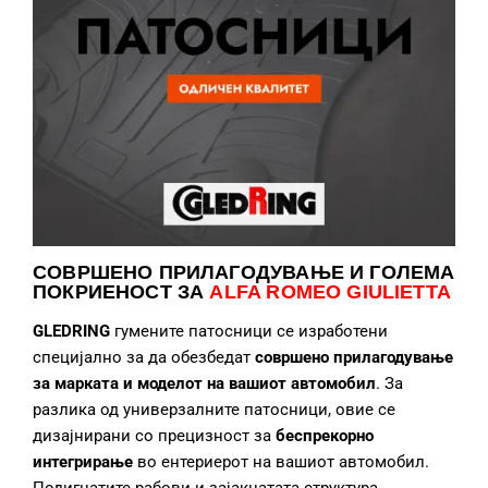
СОВРШЕНО ПРИЛАГОДУВАЊЕ
И ГОЛЕМА
ПОКРИЕНОСТ ЗА
ALFA ROMEO GIULIETTA
GLEDRING
гумените патосници се изработени
специјално за да обезбедат
совршено прилагодување
за марката и моделот на вашиот автомобил
. За
разлика од универзалните патосници, овие се
дизајнирани со прецизност за
беспрекорно
интегрирање
во ентериерот на вашиот автомобил.
Подигнатите рабови и зајакнатата структура