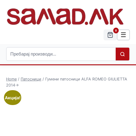
0
☰
Home
/
Патосници
/ Гумени патосници ALFA ROMEO GIULIETTA
2014->
Акција!