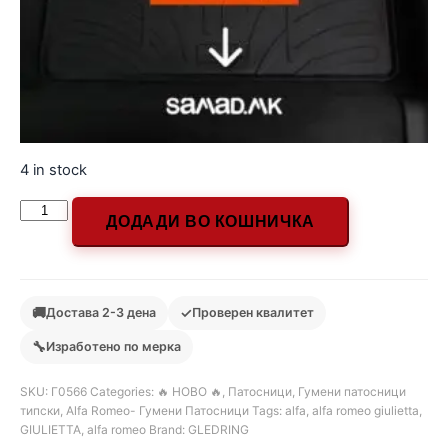
4 in stock
ДОДАДИ ВО КОШНИЧКА
🚚
✓
Достава 2-3 дена
Проверен квалитет
🔧
Изработено по мерка
SKU:
Г0566
Categories:
🔥 НОВО 🔥
,
Патосници
,
Гумени патосници
типски
,
Alfa Romeo- Гумени Патосници
Tags:
alfa
,
alfa romeo giulietta
,
GIULIETTA
,
alfa romeo
Brand:
GLEDRING