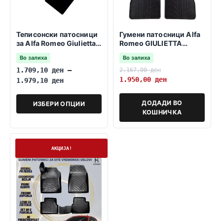
Теписонски патосници
Гумени патосници Alfa
за Alfa Romeo Giulietta
Romeo GIULIETTA
2010-2020
2010->
Во залиха
Во залиха
1.709,10
ден
–
2.167,00
ден
1.950,00
ден
1.979,10
ден
ДОДАДИ ВО
ИЗБЕРИ ОПЦИИ
КОШНИЧКА
На залиха
АКЦИЈА!