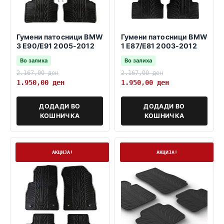
Гумени патосници BMW
Гумени патосници BMW
3 E90/E91 2005-2012
1 E87/E81 2003-2012
Во залиха
Во залиха
2.167,00
ден
2.167,00
ден
1.950,00
ден
1.950,00
ден
ДОДАДИ ВО
ДОДАДИ ВО
КОШНИЧКА
КОШНИЧКА
На залиха
На залиха
АКЦИЈА!
АКЦИЈА!