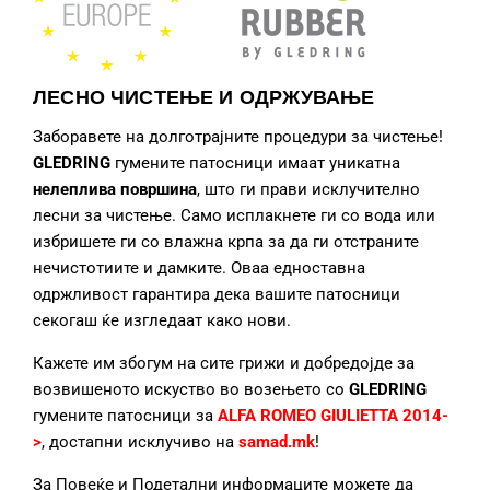
ЛЕСНО ЧИСТЕЊЕ И ОДРЖУВАЊЕ
Заборавете на долготрајните процедури за чистење!
GLEDRING
гумените патосници
имаат уникатна
нелеплива површина
, што ги прави исклучително
лесни за чистење. Само исплакнете ги со вода или
избришете ги со влажна крпа за да ги отстраните
нечистотиите и дамките. Оваа едноставна
одржливост гарантира дека вашите патосници
секогаш ќе изгледаат како нови.
Кажете им збогум на сите грижи и добредојде за
возвишеното искуство во возењето со
GLEDRING
гумените патосници за
ALFA ROMEO GIULIETTA 2014-
>
, достапни исклучиво на
samad.mk
!
За Повеќе и Подетални информаците можете да