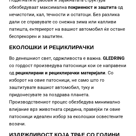
обезбедуваат максимална
покриеност и заштита
од
нечистотии, кал, течности и остатоци. Без разлика
дали се справувате со снежна зима или калливи
патишта, ентериерот на вашиот автомобил ќе остане
беспрекорен и заштитен.
ЕКОЛОШКИ И РЕЦИКЛИРАЧКИ
Во денешниот свет, одржливоста е важна.
GLEDRING
со гордост произведува патосници кои се направени
од
рециклирани и рециклирачки материјали
. Со
изборот на овие патосници, не само што го
заштитувате вашиот автомобил, туку и
придонесувате за поздрава планета.
Производствениот процес обезбедува минимално
влијание врз животната средина, правејќи ги овие
патосници идеален избор за еколошки освестените
возачи.
ИЗДРЖЛИВОСТ КОЈА ТРАЕ СО ГОДИНИ