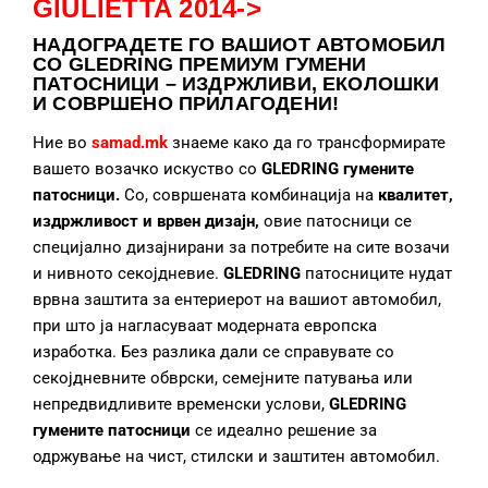
GIULIETTA 2014->
НАДОГРАДЕТЕ
ГО ВАШИОТ АВТОМОБИЛ
СО GLEDRING ПРЕМИУМ ГУМЕНИ
ПАТОСНИЦИ – ИЗДРЖЛИВИ, ЕКОЛОШКИ
И СОВРШЕНО ПРИЛАГОДЕНИ!
Ние во
samad.mk
знаеме како да го трансформирате
вашето возачко искуство со
GLEDRING гумените
патосници.
Со, совршената комбинација на
квалитет,
издржливост и врвен дизајн,
овие патосници се
специјално дизајнирани за потребите на сите возачи
и нивното секојдневие.
GLEDRING
патосниците нудат
врвна заштита за ентериерот на вашиот автомобил,
при што ја нагласуваат модерната европска
изработка. Без разлика дали се справувате со
секојдневните обврски, семејните патувања или
непредвидливите временски услови,
GLEDRING
гумените патосници
се идеално решение за
одржување на чист, стилски и заштитен автомобил.