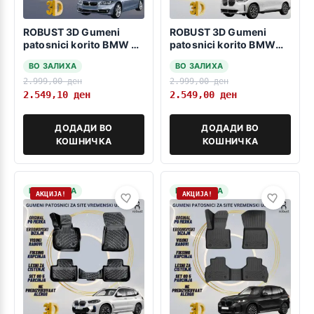
ROBUST 3D Gumeni
ROBUST 3D Gumeni
patosnici korito BMW 5
patosnici korito BMW
F10-F11 2013-2017 FL
X3 G45 2024>>>
ВО ЗАЛИХА
ВО ЗАЛИХА
Krem
2.999,00
ден
2.999,00
ден
2.549,10
ден
2.549,00
ден
ДОДАДИ ВО
ДОДАДИ ВО
КОШНИЧКА
КОШНИЧКА
НА ЗАЛИХА
НА ЗАЛИХА
АКЦИЈА!
АКЦИЈА!