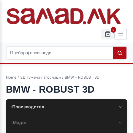
0
☰
Home
/
3Д Гумени патосници
/ BMW - ROBUST 3D
BMW - ROBUST 3D
Производител
1
Модел
2