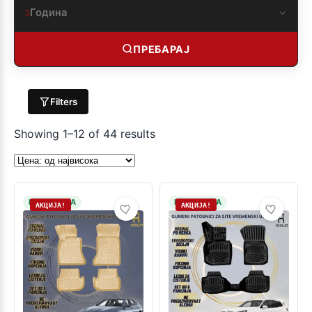
Година
3
ПРЕБАРАЈ
Filters
Showing 1–12 of 44 results
НА ЗАЛИХА
НА ЗАЛИХА
АКЦИЈА!
АКЦИЈА!