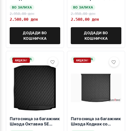
лифтбек/седан 2020->
2023 sedan -dolna
ВО ЗАЛИХА
ВО ЗАЛИХА
Долна положба
polozba-
2.950,00
ден
2.950,00
ден
2.508,00
ден
2.508,00
ден
ДОДАДИ ВО
ДОДАДИ ВО
КОШНИЧКА
КОШНИЧКА
НА ЗАЛИХА
НА ЗАЛИХА
АКЦИЈА!
АКЦИЈА!
Патосница за багажник
Патосница за багажник
Шкода Октавиа 5Е
Шкода Кодиак со
седан 2013->
резервна гума 03.2017-