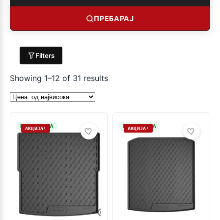
ПРЕБАРАЈ
Filters
Showing 1–12 of 31 results
НА ЗАЛИХА
НА ЗАЛИХА
АКЦИЈА!
АКЦИЈА!