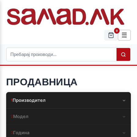
0
☰
ПРОДАВНИЦА
Производител
1
Модел
2
Година
3