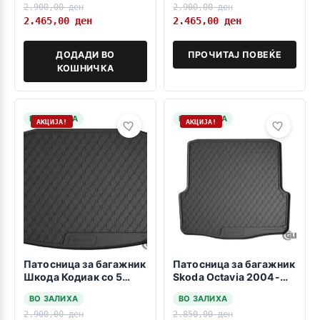
2.900,00
ден
2.900,00
ден
2.465,00
ден
2.465,00
ден
ДОДАДИ ВО
ПРОЧИТАЈ ПОВЕЌЕ
КОШНИЧКА
НА ЗАЛИХА
НА ЗАЛИХА
АКЦИЈА!
АКЦИЈА!
Патосница за багажник
Патосница за багажник
Шкода Кодиак со 5
Skoda Octavia 2004-
седишта по 03.2017
2012 karavan
ВО ЗАЛИХА
ВО ЗАЛИХА
2.900,00
ден
2.850,00
ден