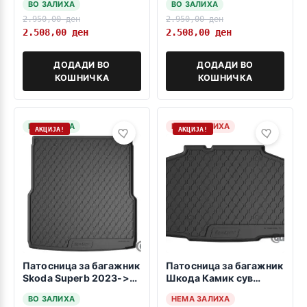
ВО ЗАЛИХА
ВО ЗАЛИХА
>
2.950,00
ден
2.950,00
ден
2.508,00
ден
2.508,00
ден
ДОДАДИ ВО
ДОДАДИ ВО
КОШНИЧКА
КОШНИЧКА
НА ЗАЛИХА
НЕМА ЗАЛИХА
АКЦИЈА!
АКЦИЈА!
Патосница за багажник
Патосница за багажник
Skoda Superb 2023->
Шкода Камик сув
karavan B9 -gorna
09.2019 ->
ВО ЗАЛИХА
НЕМА ЗАЛИХА
polozba-