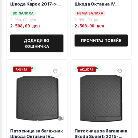
Шкода Карок 2017->
Шкода Oктавиа IV
висока положба
комби 2020->
ВО ЗАЛИХА
НЕМА ЗАЛИХА
2.950,00
ден
2.950,00
ден
2.508,00
ден
2.508,00
ден
ДОДАДИ ВО
ПРОЧИТАЈ ПОВЕЌЕ
КОШНИЧКА
НА ЗАЛИХА
НА ЗАЛИХА
АКЦИЈА!
АКЦИЈА!
Патосница за багажник
Патосница за багажник
Шкода Oктавиа IV
Skoda Superb 2015-