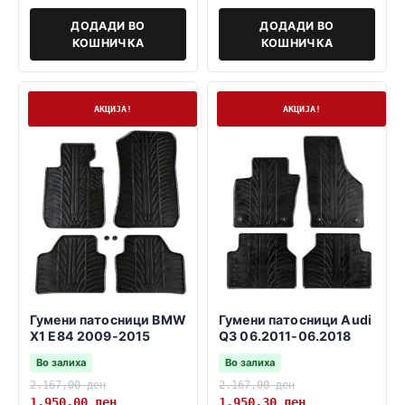
ДОДАДИ ВО
ДОДАДИ ВО
КОШНИЧКА
КОШНИЧКА
На залиха
На залиха
АКЦИЈА!
АКЦИЈА!
Гумени патосници BMW
Гумени патосници Audi
X1 E84 2009-2015
Q3 06.2011-06.2018
Во залиха
Во залиха
2.167,00
ден
2.167,00
ден
1.950,00
ден
1.950,30
ден