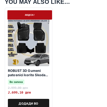
YOU MAY ALSO LIKE…
На залиха
АКЦИЈА!
ROBUST 3D Gumeni
patosnici korito Skoda
Superb 2024-> МК4
Во залиха
2.999,00
ден
2.699,10
ден
ДОДАДИ ВО