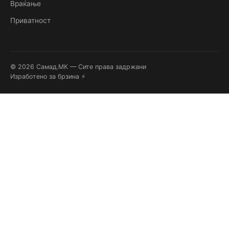
Враќање
Приватност
© 2026 Самад.МК — Сите права задржани
Изработено за брзина ⚡