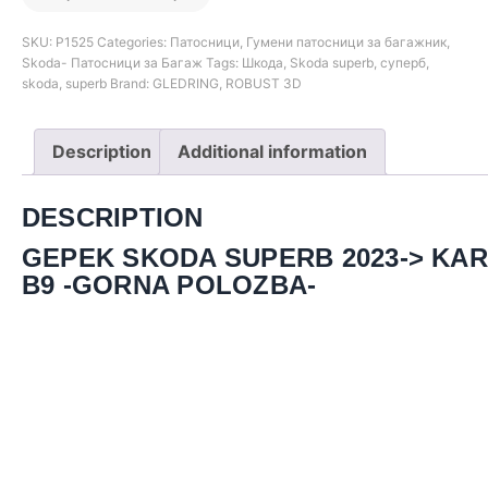
SKU:
Р1525
Categories:
Патосници
,
Гумени патосници за багажник
,
Skoda- Патосници за Багаж
Tags:
Шкода
,
Skoda superb
,
суперб
,
skoda
,
superb
Brand:
GLEDRING
,
ROBUST 3D
Description
Additional information
DESCRIPTION
GEPEK SKODA SUPERB 2023-> KA
B9 -GORNA POLOZBA-