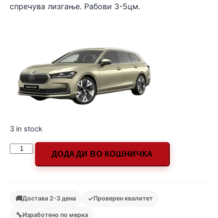
спречува лизгање. Рабови 3-5цм.
3 in stock
ДОДАДИ ВО КОШНИЧКА
🚚
✓
Достава 2-3 дена
Проверен квалитет
🔧
Изработено по мерка