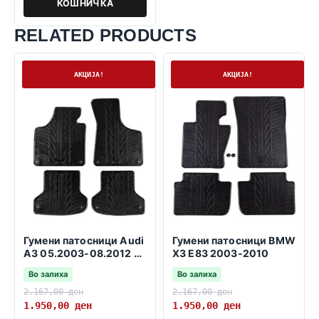
КОШНИЧКА
RELATED PRODUCTS
На залиха
На залиха
АКЦИЈА!
АКЦИЈА!
Гумени патосници Audi
Гумени патосници BMW
A3 05.2003-08.2012 3
X3 E83 2003-2010
и 5 врати SB
Во залиха
Во залиха
2.167,00
ден
2.167,00
ден
1.950,00
ден
1.950,00
ден