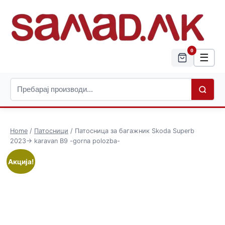
0
☰
Home
/
Патосници
/ Патосница за багажник Skoda Superb
2023-> karavan B9 -gorna polozba-
Акција!