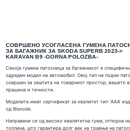
СОВРШЕНО УСОГЛАСЕНА ГУМЕНА ПАТОС
ЗА БАГАЖНИК ЗА SKODA SUPERB 2023->
KARAVAN B9 -GORNA POLOZBA-
Секоја гумена патосница за багажникот е специфичн
одреден модел на автомобил. Овој тип на подни пат
совршен за заштита на товарниот простор, вашето 
прашина и течности.
Моделите имат сертификат за квалитет тип ‘AAA’ из
од
Bisnode
.
Направени се од високо квалитетна гума, отпорна н
топлина, што гарантира долг век на траење на патос