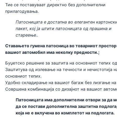
Тие се поставуваат директно без дополнителни
прилагодувања.
Патосницата е достапна во елегантен картонск
пакет, кој ја штити патосницата од прашина и
стареење..
Ставањето гумена патосница во товарниот простор
вашиот автомобил има неколку предности.;
Буџетско решение за заштита на основниот тепих од
Заштитува од излевање на течности и нечистотија н
основниот тепих.
Удобно складирање на вашиот багаж без лизгање на
Совршена комбинација со дизајнот на вашиот автом
Патосницата има дополнителни отвори за да 
да се постави дополнителна заштитна подлога
која не е вклучена во комплетот на подлогата.